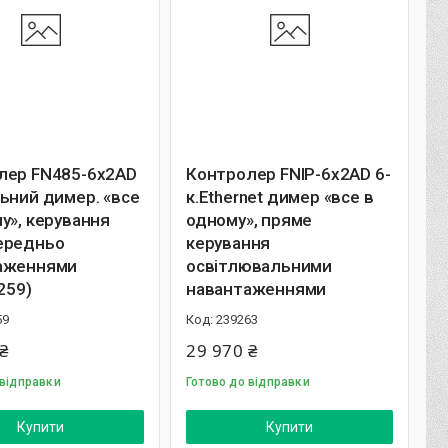
лер FN485-6x2AD
Контролер FNIP-6x2AD 6-
ьний димер. «все
к.Ethernet димер «все в
у», керування
одному», пряме
ередньо
керування
аженнями
освітлювальними
9259)
навантаженнями
59
239263
₴
29 970 ₴
 відправки
Готово до відправки
Купити
Купити