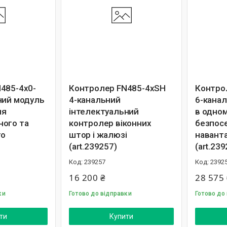
485-4x0-
Контролер FN485-4xSH
Контро
ний модуль
4-канальний
6-канал
ня
інтелектуальний
в одном
ого та
контролер віконних
безпос
го
штор і жалюзі
навант
(art.239257)
(art.23
239257
2392
16 200 ₴
28 575 
ки
Готово до відправки
Готово до
ти
Купити