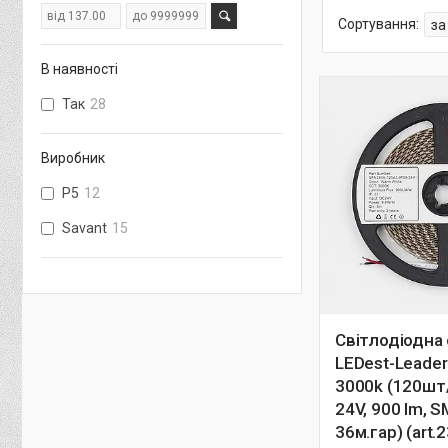
В наявності
Так
28
Виробник
P5
12
Savant
15
Світлодіодна 
LEDest-Leader 
3000k (120шт/
24V, 900 lm, 
36м.гар) (art.