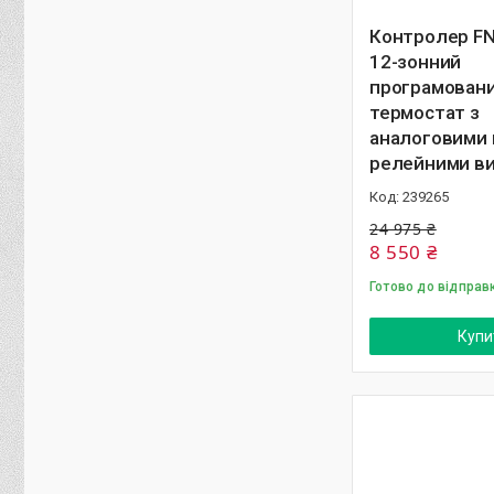
Контролер FN
12-зонний
програмован
термостат з
аналоговими 
релейними в
239265
24 975 ₴
8 550 ₴
Готово до відправ
Купи