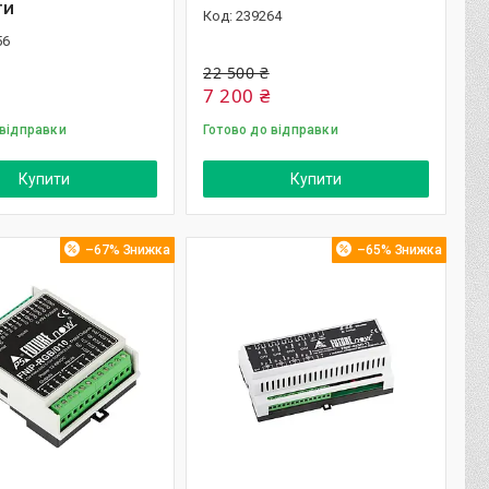
ти
239264
56
22 500 ₴
7 200 ₴
 відправки
Готово до відправки
Купити
Купити
–67%
–65%