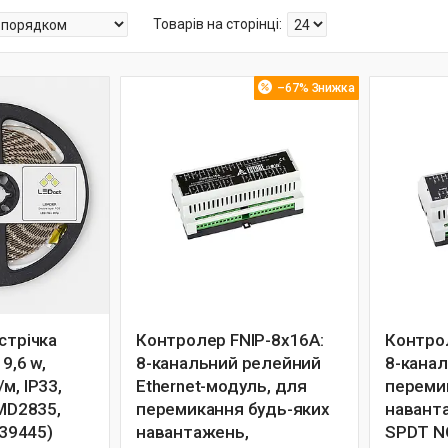
–67%
стрічка
Контролер FNIP-8x16A:
Контро
9,6 w,
8-канальний релейний
8-кана
м, IP33,
Ethernet-модуль, для
переми
SMD2835,
перемикання будь-яких
наванта
239445)
навантажень,
SPDT NO