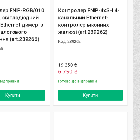
лер FNIP-RGB/010
Контролер FNIP-4xSH 4-
. світлодіодний
канальний Ethernet-
Ethernet димер із
контролер віконних
налогового
жалюзі (art.239262)
ня (art.239266)
239262
66
19 350 ₴
6 750 ₴
 відправки
Готово до відправки
Купити
Купити