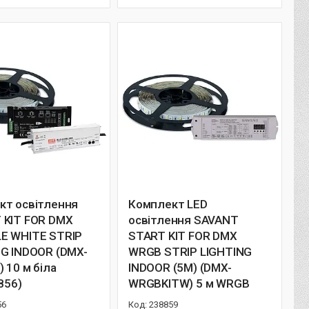
кт освітлення
Комплект LED
 KIT FOR DMX
освітлення SAVANT
E WHITE STRIP
START KIT FOR DMX
NG INDOOR (DMX-
WRGB STRIP LIGHTING
 10 м біла
INDOOR (5M) (DMX-
8856)
WRGBKITW) 5 м WRGB
56
238859