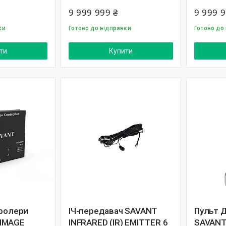
9 999 999 ₴
9 999 9
ки
Готово до відправки
Готово до
ти
Купити
тролери
ІЧ-передавач SAVANT
Пульт Д
IMAGE
INFRARED (IR) EMITTER 6
SAVANT