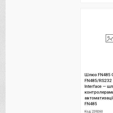
Шлюз FN485 G
FN485/RS232 
Interface — ш
контролерам
автоматизаці
FN485
239260