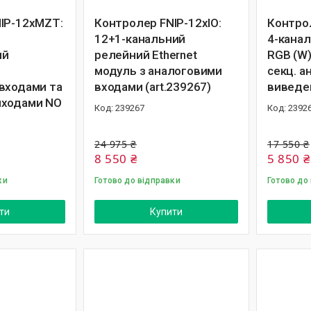
IP-12xMZT:
Контролер FNIP-12xIO:
Контро
12+1-канальний
4-канал
ий
релейний Ethernet
RGB (W)
модуль з аналоговими
секц. а
входами та
входами (art.239267)
виведен
иходами NO
239267
2392
24 975 ₴
17 550 ₴
8 550 ₴
5 850 ₴
ки
Готово до відправки
Готово до
ти
Купити