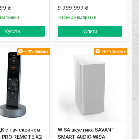
99 ₴
9 999 999 ₴
 відправки
Готово до відправки
Купити
Купити
–78%
–67%
К с тач скрином
WiSA акустика SAVANT
 PRO REMOTE X2
SMART AUDIO WISA