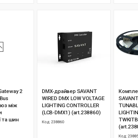
ateway 2
DMX-драйвер SAVANT
Компле
Bus
WIRED DMX LOW VOLTAGE
SAVANT
люз між
LIGHTING CONTROLLER
TUNABL
и
(LCB-DMX1) (art.238860)
LIGHTI
ї та шин
TWKITB)
238860
(art.23
2388