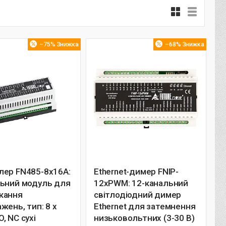
–75%
–68%
лер FN485-8x16A:
Ethernet-димер FNIP-
льний модуль для
12xPWM: 12-канальний
кання
світлодіодний димер
жень, тип: 8 x
Ethernet для затемнення
, NC сухі
низьковольтних (3-30 В)