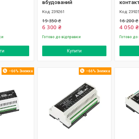
вбудований
контак
239261
2392
19 350 ₴
16 200 ₴
6 300 ₴
4 050 ₴
ки
Готово до відправки
Готово до
ти
Купити
–66%
–66%