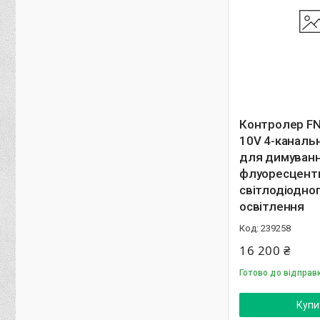
Контролер FN
10V 4-каналь
для димуван
флуоресцентн
світлодіодно
освітлення
239258
16 200 ₴
Готово до відправ
Купи