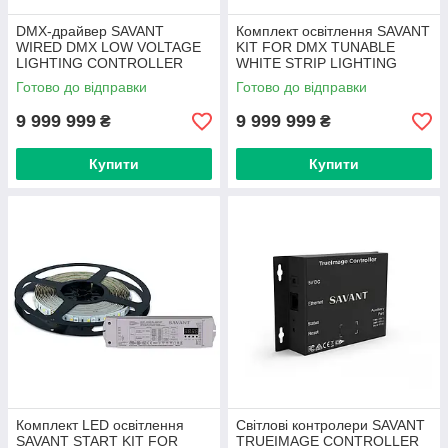
DMX-драйвер SAVANT
Комплект освітлення SAVANT
WIRED DMX LOW VOLTAGE
KIT FOR DMX TUNABLE
LIGHTING CONTROLLER
WHITE STRIP LIGHTING
(LCB-DMX1) (art.238860)
INDOOR (DMX-TWKITB) 10 м
Готово до відправки
Готово до відправки
біла (art.238856)
9 999 999
9 999 999
₴
₴
Купити
Купити
Комплект LED освітлення
Світлові контролери SAVANT
SAVANT START KIT FOR
TRUEIMAGE CONTROLLER