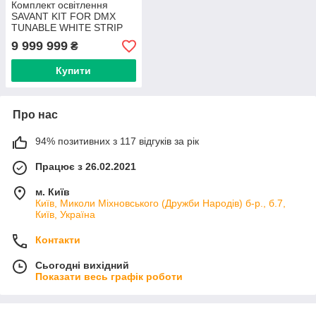
Комплект освітлення
SAVANT KIT FOR DMX
TUNABLE WHITE STRIP
LIGHTING INDOOR (DMX-
9 999 999
₴
TWKITB) 10 м біла
(art.238856)
Купити
Про нас
94% позитивних з 117 відгуків за рік
Працює з 26.02.2021
м. Київ
Київ, Миколи Міхновського (Дружби Народів) б-р., б.7,
Київ, Україна
Контакти
Сьогодні вихідний
Показати весь графік роботи