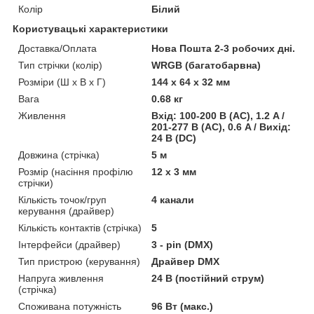
Колір
Білий
Користувацькі характеристики
Доставка/Оплата
Нова Пошта 2-3 робочих дні.
Тип стрічки (колір)
WRGB (багатобарвна)
Розміри (Ш х В х Г)
144 х 64 х 32 мм
Вага
0.68 кг
Живлення
Вхід: 100-200 В (AC), 1.2 A /
201-277 В (AC), 0.6 A / Вихід:
24 В (DC)
Довжина (стрічка)
5 м
Розмір (насіння профілю
12 х 3 мм
стрічки)
Кількість точок/груп
4 канали
керування (драйвер)
Кількість контактів (стрічка)
5
Інтерфейси (драйвер)
3 - pin (DMX)
Тип пристрою (керування)
Драйвер DMX
Напруга живлення
24 В (постійний струм)
(стрічка)
Споживана потужність
96 Вт (макс.)