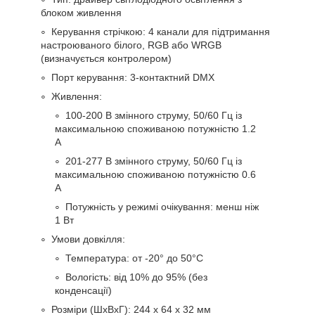
блоком живлення
Керування стрічкою: 4 канали для підтримання
настроюваного білого, RGB або WRGB
(визначується контролером)
Порт керування: 3-контактний DMX
Живлення:
100-200 В змінного струму, 50/60 Гц із
максимальною споживаною потужністю 1.2
А
201-277 В змінного струму, 50/60 Гц із
максимальною споживаною потужністю 0.6
А
Потужність у режимі очікування: менш ніж
1 Вт
Умови довкілля:
Температура: от -20° до 50°C
Вологість: від 10% до 95% (без
конденсації)
Розміри (ШхВхГ): 244 х 64 х 32 мм