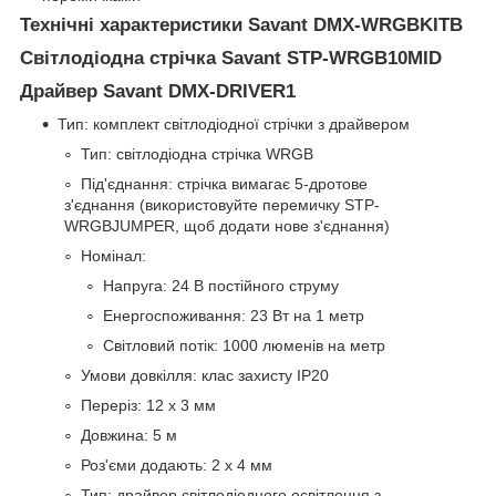
Технічні характеристики Savant DMX-WRGBKITB
Світлодіодна стрічка Savant STP-WRGB10MID
Драйвер Savant DMX-DRIVER1
Тип: комплект світлодіодної стрічки з драйвером
Тип: світлодіодна стрічка WRGB
Під'єднання: стрічка вимагає 5-дротове
з'єднання (використовуйте перемичку STP-
WRGBJUMPER, щоб додати нове з'єднання)
Номінал:
Напруга: 24 В постійного струму
Енергоспоживання: 23 Вт на 1 метр
Світловий потік: 1000 люменів на метр
Умови довкілля: клас захисту IP20
Переріз: 12 х 3 мм
Довжина: 5 м
Роз'єми додають: 2 x 4 мм
Тип: драйвер світлодіодного освітлення з