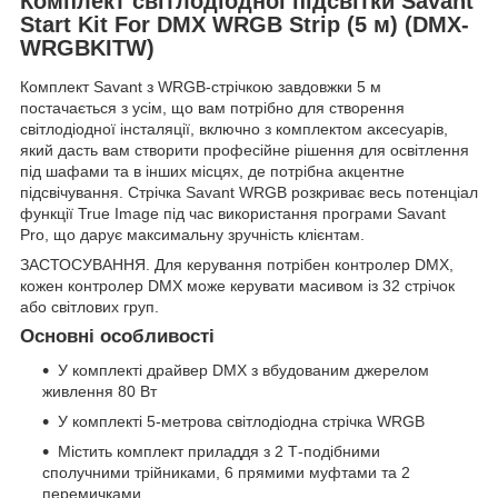
Комплект світлодіодної підсвітки Savant
Start Kit For DMX WRGB Strip (5 м) (DMX-
WRGBKITW)
Комплект Savant з WRGB-стрічкою завдовжки 5 м
постачається з усім, що вам потрібно для створення
світлодіодної інсталяції, включно з комплектом аксесуарів,
який дасть вам створити професійне рішення для освітлення
під шафами та в інших місцях, де потрібна акцентне
підсвічування. Стрічка Savant WRGB розкриває весь потенціал
функції True Image під час використання програми Savant
Pro, що дарує максимальну зручність клієнтам.
ЗАСТОСУВАННЯ. Для керування потрібен контролер DMX,
кожен контролер DMX може керувати масивом із 32 стрічок
або світлових груп.
Основні особливості
У комплекті драйвер DMX з вбудованим джерелом
живлення 80 Вт
У комплекті 5-метрова світлодіодна стрічка WRGB
Містить комплект приладдя з 2 Т-подібними
сполучними трійниками, 6 прямими муфтами та 2
перемичками