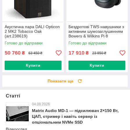
Акустична пара DALI Opticon
Бездротові TWS навушники з
2 MK2 Tobacco Oak
активним шумозаглушенням
(art.238619)
Bowers & Wilkins Pi 8
Anthracite Black (art.245826)
Готово до відправки
Готово до відправки
50 760
17 910
₴
₴
63 450 ₴
23 850 ₴
Купити
Купити
Показати ще
Статті
04.08.2026
Matrix Audio MD-1 — підсилювач 2×150 Вт,
ЦАП, стример і навіть сервер із
опціональним NVMe SSD
Відеоогляд