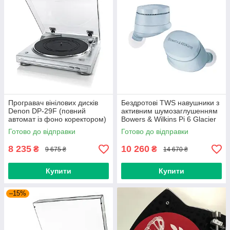
Програвач вінілових дисків
Бездротові TWS навушники з
Denon DP-29F (повний
активним шумозаглушенням
автомат із фоно коректором)
Bowers & Wilkins Pi 6 Glacier
Silver (art.234587)
Blue (art.245824)
Готово до відправки
Готово до відправки
8 235
10 260
₴
₴
9 675 ₴
14 670 ₴
Купити
Купити
–15%