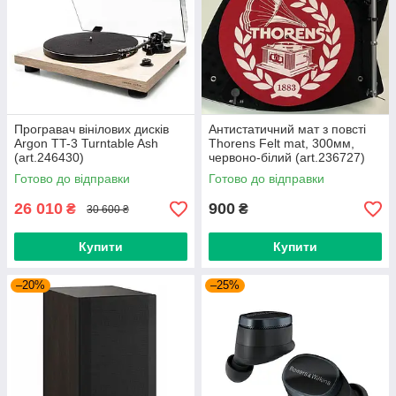
Програвач вiнiлових дискiв
Антистатичний мат з повсті
Argon TT-3 Turntable Ash
Thorens Felt mat, 300мм,
(art.246430)
червоно-білий (art.236727)
Готово до відправки
Готово до відправки
26 010
900
₴
₴
30 600 ₴
Купити
Купити
–20%
–25%