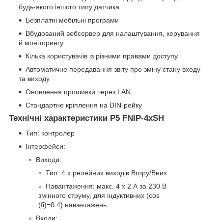
будь-якого іншого типу датчика
Безплатні мобільні програми
Вбудований вебсервер для налаштування, керування
й моніторингу
Кілька користувачів із різними правами доступу
Автоматичне передавання звіту про зміну стану входу
та виходу
Оновлення прошивки через LAN
Стандартне кріплення на DIN-рейку
Технічні характеристики P5 FNIP-4xSH
Тип: контролер
Інтерфейси:
Виходи:
Тип: 4 x релейних виходів Вгору/Вниз
Навантаження: макс. 4 х 2 А за 230 В
змінного струму, для індуктивних (cos
(fi)=0.4) навантажень
Входи: