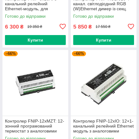
канальний релейний
канал. світлодіодний RGB
Ethernet-модуль, для
(W)Ethernet димер із секц.
перемикання будь-яких
аналогового виведення
Готово до відправки
Готово до відправки
навантажень, вбудований
(art.239266)
6 300
5 850
₴
₴
19 350 ₴
17 550 ₴
Купити
Купити
–66%
–66%
Контролер FNIP-12xMZT: 12-
Контролер FNIP-12xIO: 12+1-
зонний програмований
канальний релейний Ethernet
термостат з аналоговими
модуль з аналоговими
входами та релейними
входами (art.239267)
Готово до відправки
Готово до відправки