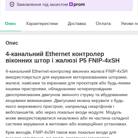
Замовлення під захистом
Опис
Характеристики
Доставка
Оплата
Умови п
Опис
4-канальний Ethernet контролер
віконних штор і жалюзі P5 FNIP-4xSH
4-канальний Ethernet-контролер віконних жалюзі FNIP-4xSH
використовується для керування моторизованими шторами,
жалюзі, навісами та екранами для проєкторів або будь-якими
іншими пристроями, обладнаними чотирипровідним
двоспрямованим двигуном змінного струму та вбудованими
кінцевими вимикачами. Двигунами можна керувати з будь-
якого мережевого пристрою, наприклад смартфонів і
вебпланшетів, або через локальні входи модуля. Модуль
може використовуватися незалежно або як частина складної
системи керування в житлових або комерційних установках.
Крім виходів, FNIP-4xSH також має локальні входи для