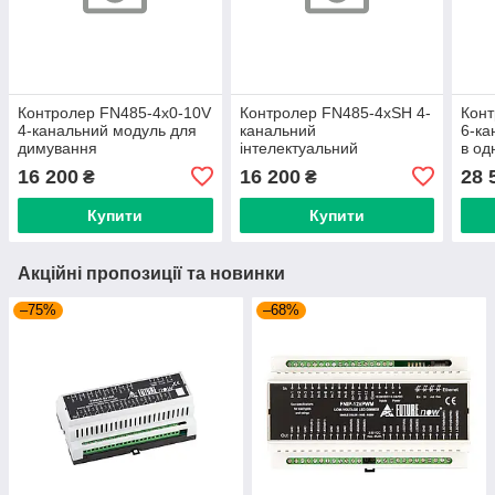
Контролер FN485-4x0-10V
Контролер FN485-4xSH 4-
Кон
4-канальний модуль для
канальний
6-ка
димування
інтелектуальний
в од
флуоресцентного та
контролер віконних штор і
без
16 200
16 200
28 
₴
₴
світлодіодного освітлення
жалюзі (art.239257)
нав
(art
Купити
Купити
Акційні пропозиції та новинки
–75%
–68%