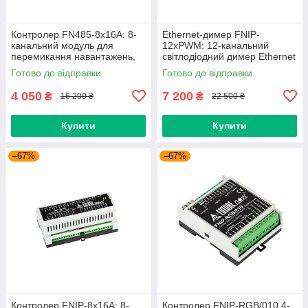
Контролер FN485-8x16A: 8-
Ethernet-димер FNIP-
канальний модуль для
12xPWM: 12-канальний
перемикання навантажень,
світлодіодний димер Ethernet
тип: 8 x SPDT NO, NC сухі
для затемнення
Готово до відправки
Готово до відправки
контакти
низьковольтних (3-30 В)
4 050
7 200
₴
₴
16 200 ₴
22 500 ₴
Купити
Купити
–67%
–67%
Контролер FNIP-8x16A: 8-
Контролер FNIP-RGB/010 4-