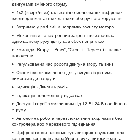
двигунами змінного струму
4x2 (вверх/вниз) гальванічно ізольованих цифрових
входів для контактних датчиків або ручного керування
Затримка у разі зміни напрямку захисту мотора
Механічний і електронний закреп, що запобігає
одночасному руху двигуна в обох напрямках
Команди "Вгору", "Вниз", "Стоп" і "Переетті в певне
положення"
Регульований час роботи двигуна вгору та вниз
Окремі входи живлення для двигунів із різними
вимогами до напруги
Індикація «Двигач у русі»
Індикація положення у відсотках
Доступні версії з живленням від 12 В і 24 В постійного
струму
Автономна робота через локальний вхід, навіть без
контролера або мережевого під'єднання
Цифрові входи також можуть використовуватися для
контролю контактів дверей/вікна, руху, витоку води та