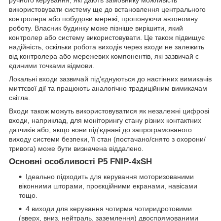
ручного керування, які дають замовнику можливість
використовувати систему ще до встановлення центрального
контролера або побудови мережі, пропонуючи автономну
роботу. Власник будинку може пізніше вирішити, який
контролер або систему використовувати. Це також підвищує
надійність, оскільки робота виходів через входи не залежить
від контролера або мережевих компонентів, які зазвичай є
єдиними точками відмови.
Локальні входи зазвичай під'єднуються до настінних вимикачів
миттєвої дії та працюють аналогічно традиційним вимикачам
світла.
Входи також можуть використовуватися як незалежні цифрові
входи, наприклад, для моніторингу стану різних контактних
датчиків або, якщо вони під'єднані до запрограмованого
виходу системи безпеки, її стан (постачано/снято з охорони/
тривога) може бути визначена віддалено.
Основні особливості P5 FNIP-4xSH
Ідеально підходить для керування моторизованими
віконними шторами, проєкційними екранами, навісами
тощо.
4 виходи для керування чотирма чотиридротовими
(вверх, вниз, нейтраль, заземлення) двоспрямованими