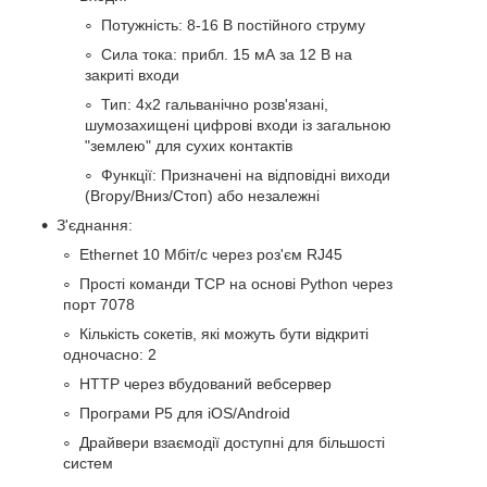
Потужність: 8-16 В постійного струму
Сила тока: прибл. 15 мА за 12 В на
закриті входи
Тип: 4x2 гальванічно розв'язані,
шумозахищені цифрові входи із загальною
"землею" для сухих контактів
Функції: Призначені на відповідні виходи
(Вгору/Вниз/Стоп) або незалежні
З'єднання:
Ethernet 10 Мбіт/с через роз'єм RJ45
Прості команди TCP на основі Python через
порт 7078
Кількість сокетів, які можуть бути відкриті
одночасно: 2
HTTP через вбудований вебсервер
Програми P5 для iOS/Android
Драйвери взаємодії доступні для більшості
систем