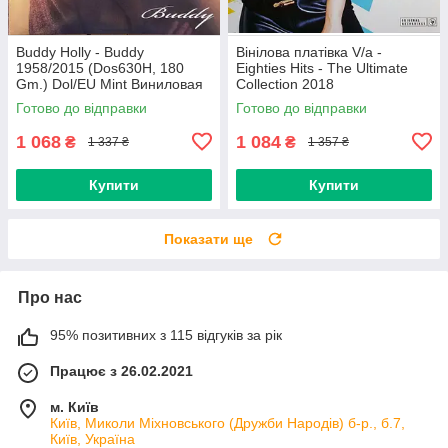
Buddy Holly - Buddy
Вінілова платівка V/a -
1958/2015 (Dos630H, 180
Eighties Hits - The Ultimate
Gm.) Dol/EU Mint Виниловая
Collection 2018
пластинка (art.234454)
(0190758737713) Sony
Готово до відправки
Готово до відправки
Music/EU Mint
1 068
1 084
₴
₴
1 337 ₴
1 357 ₴
Купити
Купити
Показати ще
Про нас
95% позитивних з 115 відгуків за рік
Працює з 26.02.2021
м. Київ
Київ, Миколи Міхновського (Дружби Народів) б-р., б.7,
Київ, Україна