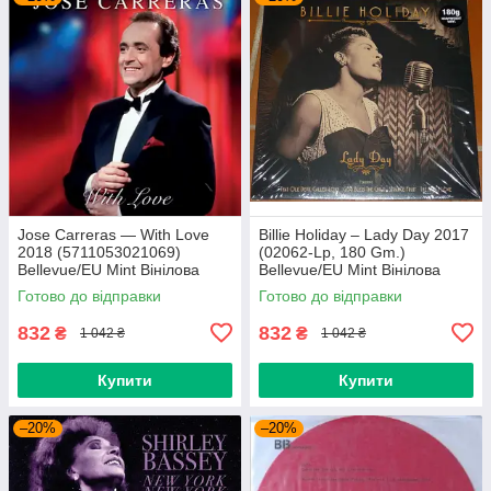
Jose Carreras — With Love
Billie Holiday – Lady Day 2017
2018 (5711053021069)
(02062-Lp, 180 Gm.)
Bellevue/EU Mint Вінілова
Bellevue/EU Mint Вінілова
платівка (art.239665)
платівка (art.238958)
Готово до відправки
Готово до відправки
832
832
₴
₴
1 042 ₴
1 042 ₴
Купити
Купити
–20%
–20%