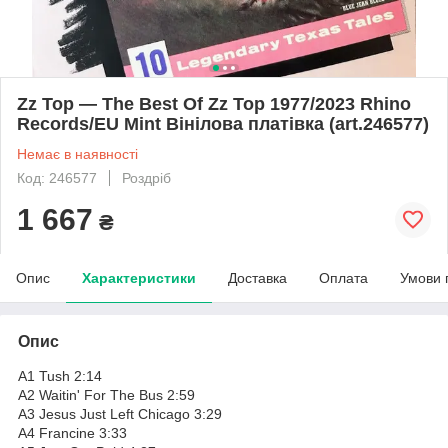
Zz Top — The Best Of Zz Top 1977/2023 Rhino
Records/EU Mint Вінілова платівка (art.246577)
Немає в наявності
Код: 246577
Роздріб
1 667
₴
Опис
Характеристики
Доставка
Оплата
Умови 
Опис
A1 Tush 2:14
A2 Waitin' For The Bus 2:59
A3 Jesus Just Left Chicago 3:29
A4 Francine 3:33