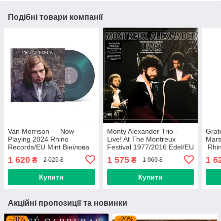
Подібні товари компанії
Van Morrison — Now
Monty Alexander Trio -
Grat
Playing 2024 Rhino
Live! At The Montreux
Mars
Records/EU Mint Вінілова
Festival 1977/2016 Edel/EU
Rhin
платівка (art.246561)
Mint Вінілова платівка
плат
1 620
1 575
1 6
₴
₴
2 025 ₴
1 969 ₴
(art.246144)
Купити
Купити
Акційні пропозиції та новинки
–20%
–20%