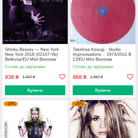
Shirley Bassey — New York
Takehisa Kosugi - Studio
New York 2018 (02107-Vb)
Improvisations… 1974/2011 B
Bellevue/EU Mint Вінілова
13/EU Mint Вінілова
платівка (art.238985)
пластинка (art.232754)
Готово до відправки
Готово до відправки
836
868
₴
₴
1 047 ₴
1 087 ₴
Купити
Купити
–20%
–20%