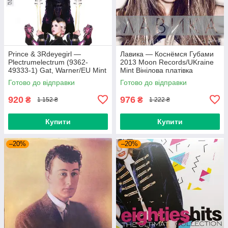
Prince & 3Rdeyegirl —
Лавика — Коснёмся Губами
Plectrumelectrum (9362-
2013 Moon Records/UKraine
49333-1) Gat, Warner/EU Mint
Mint Вінілова платівка
Вінілова платівка (art.220362)
(art.221702)
Готово до відправки
Готово до відправки
920
976
₴
₴
1 152 ₴
1 222 ₴
Купити
Купити
–20%
–20%