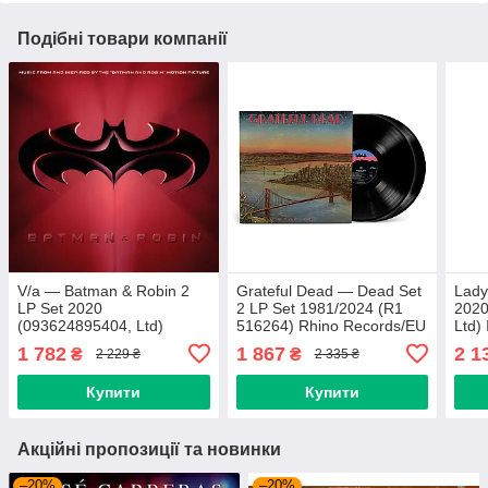
Подібні товари компанії
V/a — Batman & Robin 2
Grateful Dead — Dead Set
Lady
LP Set 2020
2 LP Set 1981/2024 (R1
2020
(093624895404, Ltd)
516264) Rhino Records/EU
Ltd)
Warner Records/EU Mint
Mint Вінілова платівка
Mint
1 782
1 867
2 1
₴
₴
2 229 ₴
2 335 ₴
Вінілова платівка
(art.245709)
(art
(art.238653)
Купити
Купити
Акційні пропозиції та новинки
–20%
–20%