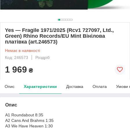
Yes — Fragile 1971/2025 (Rcv1 727097, Ltd.,
Green) Rhino Records/EU Mint Вінілова
платівка (art.246573)
Немає в наявності
Код: 246573
Роздріб
1 969
₴
Опис
Характеристики
Доставка
Оплата
Умови 
Опис
A1 Roundabout 8:35
A2 Cans And Brahms 1:35
A3 We Have Heaven 1:30