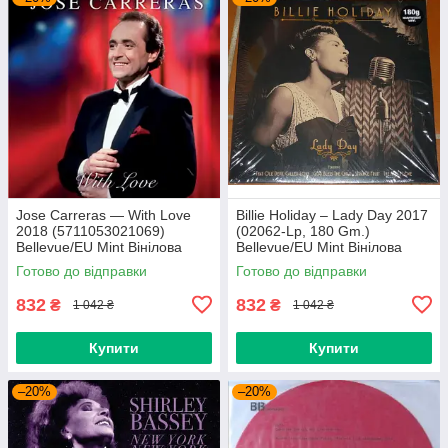
Jose Carreras — With Love
Billie Holiday – Lady Day 2017
2018 (5711053021069)
(02062-Lp, 180 Gm.)
Bellevue/EU Mint Вінілова
Bellevue/EU Mint Вінілова
платівка (art.239665)
платівка (art.238958)
Готово до відправки
Готово до відправки
832
832
₴
₴
1 042 ₴
1 042 ₴
Купити
Купити
–20%
–20%