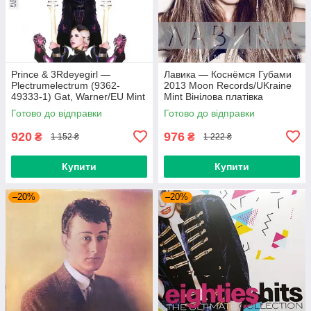
Prince & 3Rdeyegirl —
Лавика — Коснёмся Губами
Plectrumelectrum (9362-
2013 Moon Records/UKraine
49333-1) Gat, Warner/EU Mint
Mint Вінілова платівка
Вінілова платівка (art.220362)
(art.221702)
Готово до відправки
Готово до відправки
920
976
₴
₴
1 152 ₴
1 222 ₴
Купити
Купити
–20%
–20%