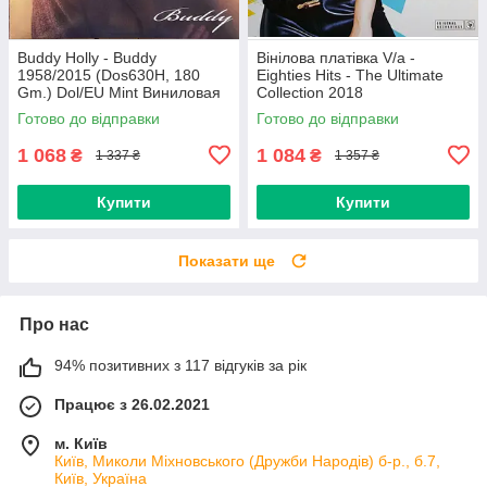
Buddy Holly - Buddy
Вінілова платівка V/a -
1958/2015 (Dos630H, 180
Eighties Hits - The Ultimate
Gm.) Dol/EU Mint Виниловая
Collection 2018
пластинка (art.234454)
(0190758737713) Sony
Готово до відправки
Готово до відправки
Music/EU Mint
1 068
1 084
₴
₴
1 337 ₴
1 357 ₴
Купити
Купити
Показати ще
Про нас
94% позитивних з 117 відгуків за рік
Працює з 26.02.2021
м. Київ
Київ, Миколи Міхновського (Дружби Народів) б-р., б.7,
Київ, Україна