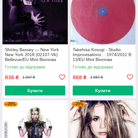
Shirley Bassey — New York
Takehisa Kosugi - Studio
New York 2018 (02107-Vb)
Improvisations… 1974/2011 B
Bellevue/EU Mint Вінілова
13/EU Mint Вінілова
платівка (art.238985)
пластинка (art.232754)
Готово до відправки
Готово до відправки
836
868
₴
₴
1 047 ₴
1 087 ₴
Купити
Купити
–20%
–20%