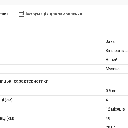
тики
Інформація для замовлення
Jazz
ї
Вінілові пла
Новий
Музика
ицькі характеристики
0.5 кг
ці (см)
4
12 місяців
вці (см)
40
2017