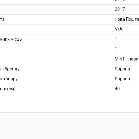
2017
та
Нова Пошта 
V/A
ажних місць
1
1
MINT - нова
ії бренду
Європа
к товару
Європа
вці (см)
40