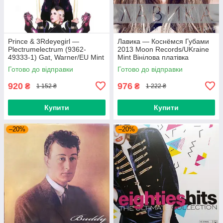
Prince & 3Rdeyegirl —
Лавика — Коснёмся Губами
Plectrumelectrum (9362-
2013 Moon Records/UKraine
49333-1) Gat, Warner/EU Mint
Mint Вінілова платівка
Вінілова платівка (art.220362)
(art.221702)
Готово до відправки
Готово до відправки
920
976
₴
₴
1 152 ₴
1 222 ₴
Купити
Купити
–20%
–20%