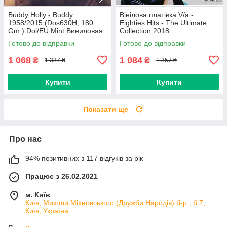
Buddy Holly - Buddy
Вінілова платівка V/a -
1958/2015 (Dos630H, 180
Eighties Hits - The Ultimate
Gm.) Dol/EU Mint Виниловая
Collection 2018
пластинка (art.234454)
(0190758737713) Sony
Готово до відправки
Готово до відправки
Music/EU Mint
1 068
1 084
₴
₴
1 337 ₴
1 357 ₴
Купити
Купити
Показати ще
Про нас
94% позитивних з 117 відгуків за рік
Працює з 26.02.2021
м. Київ
Київ, Миколи Міхновського (Дружби Народів) б-р., б.7,
Київ, Україна