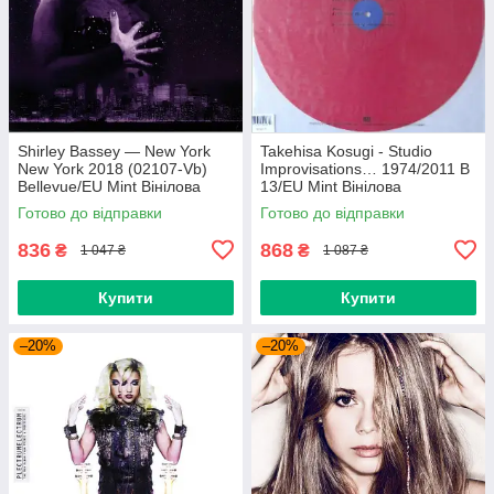
Shirley Bassey — New York
Takehisa Kosugi - Studio
New York 2018 (02107-Vb)
Improvisations… 1974/2011 B
Bellevue/EU Mint Вінілова
13/EU Mint Вінілова
платівка (art.238985)
пластинка (art.232754)
Готово до відправки
Готово до відправки
836
868
₴
₴
1 047 ₴
1 087 ₴
Купити
Купити
–20%
–20%