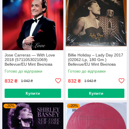
Jose Carreras — With Love
Billie Holiday – Lady Day 2017
2018 (5711053021069)
(02062-Lp, 180 Gm.)
Bellevue/EU Mint Вінілова
Bellevue/EU Mint Вінілова
платівка (art.239665)
платівка (art.238958)
Готово до відправки
Готово до відправки
832
832
₴
₴
1 042 ₴
1 042 ₴
Купити
Купити
–20%
–20%