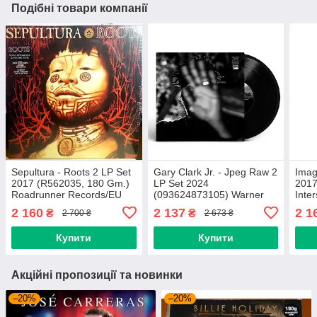
Подібні товари компанії
Sepultura - Roots 2 LP Set
Gary Clark Jr. - Jpeg Raw 2
Imag
2017 (R562035, 180 Gm.)
LP Set 2024
2017
Roadrunner Records/EU
(093624873105) Warner
Inte
Mint Вінілова платівка
Records/EU Mint Вінілова
Mint
2 160
2 137
2 1
₴
₴
2 700 ₴
2 673 ₴
(art.239395)
платівка (art.246980)
(art
Купити
Купити
Акційні пропозиції та новинки
–20%
–20%