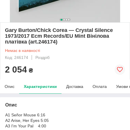
Gary Burton/Chick Corea — Crystal Silence
1973/2017 Ecm Records/EU Mint Вінілова
платівка (art.246174)
Немає в наявності
Код: 246174
Роздріб
2 054
₴
Опис
Характеристики
Доставка
Оплата
Умови 
Опис
A1 Señor Mouse 6:16
A2 Arise, Her Eyes 5:05
A3 I'm Your Pal 4:00