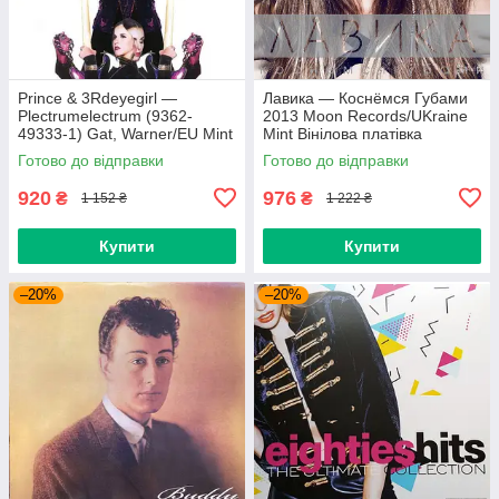
Prince & 3Rdeyegirl —
Лавика — Коснёмся Губами
Plectrumelectrum (9362-
2013 Moon Records/UKraine
49333-1) Gat, Warner/EU Mint
Mint Вінілова платівка
Вінілова платівка (art.220362)
(art.221702)
Готово до відправки
Готово до відправки
920
976
₴
₴
1 152 ₴
1 222 ₴
Купити
Купити
–20%
–20%