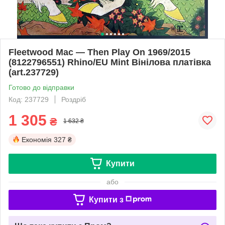
Fleetwood Mac — Then Play On 1969/2015
(8122796551) Rhino/EU Mint Вінілова платівка
(art.237729)
Готово до відправки
Код: 237729
Роздріб
1 305
₴
1 632 ₴
Економія
327 ₴
Купити
або
Купити з