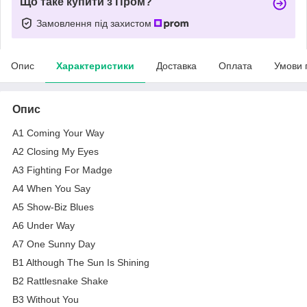
Що таке купити з Пром?
Замовлення під захистом
Опис
Характеристики
Доставка
Оплата
Умови 
Опис
A1 Coming Your Way
A2 Closing My Eyes
A3 Fighting For Madge
A4 When You Say
A5 Show-Biz Blues
A6 Under Way
A7 One Sunny Day
B1 Although The Sun Is Shining
B2 Rattlesnake Shake
B3 Without You