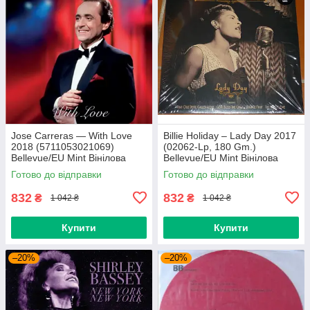
Jose Carreras — With Love
Billie Holiday – Lady Day 2017
2018 (5711053021069)
(02062-Lp, 180 Gm.)
Bellevue/EU Mint Вінілова
Bellevue/EU Mint Вінілова
платівка (art.239665)
платівка (art.238958)
Готово до відправки
Готово до відправки
832
832
₴
₴
1 042 ₴
1 042 ₴
Купити
Купити
–20%
–20%