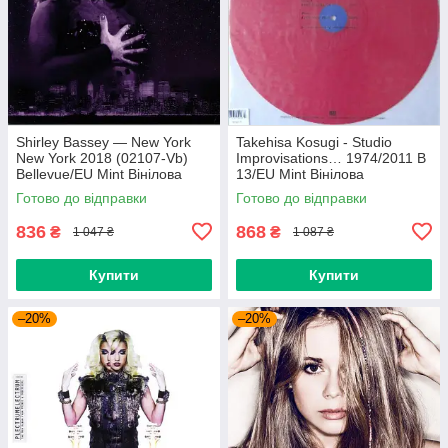
Shirley Bassey — New York
Takehisa Kosugi - Studio
New York 2018 (02107-Vb)
Improvisations… 1974/2011 B
Bellevue/EU Mint Вінілова
13/EU Mint Вінілова
платівка (art.238985)
пластинка (art.232754)
Готово до відправки
Готово до відправки
836
868
₴
₴
1 047 ₴
1 087 ₴
Купити
Купити
–20%
–20%