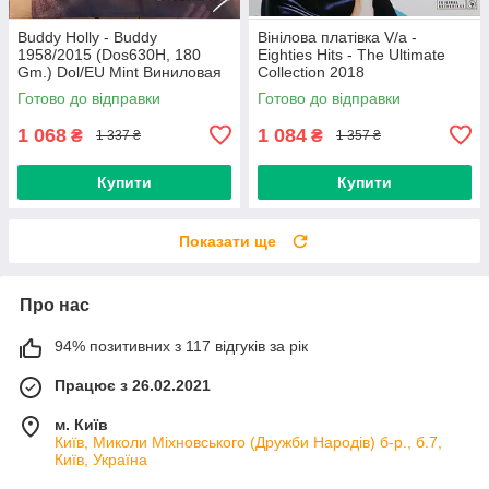
Buddy Holly - Buddy
Вінілова платівка V/a -
1958/2015 (Dos630H, 180
Eighties Hits - The Ultimate
Gm.) Dol/EU Mint Виниловая
Collection 2018
пластинка (art.234454)
(0190758737713) Sony
Готово до відправки
Готово до відправки
Music/EU Mint
1 068
1 084
₴
₴
1 337 ₴
1 357 ₴
Купити
Купити
Показати ще
Про нас
94% позитивних з 117 відгуків за рік
Працює з 26.02.2021
м. Київ
Київ, Миколи Міхновського (Дружби Народів) б-р., б.7,
Київ, Україна