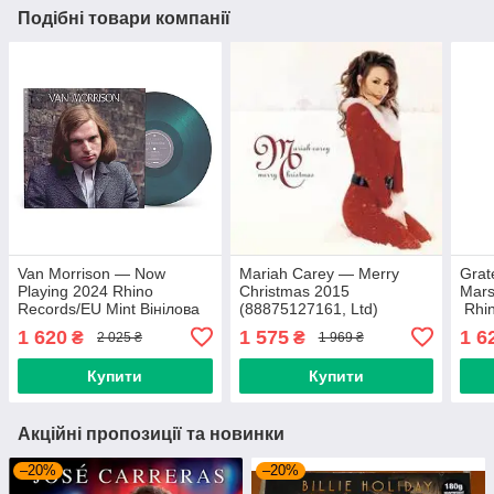
Подібні товари компанії
Van Morrison — Now
Mariah Carey — Merry
Grat
Playing 2024 Rhino
Christmas 2015
Mars
Records/EU Mint Вінілова
(88875127161, Ltd)
Rhin
платівка (art.246561)
Columbia/EU Mint Вінілова
плат
1 620
1 575
1 6
₴
₴
2 025 ₴
1 969 ₴
платівка (art.238299)
Купити
Купити
Акційні пропозиції та новинки
–20%
–20%