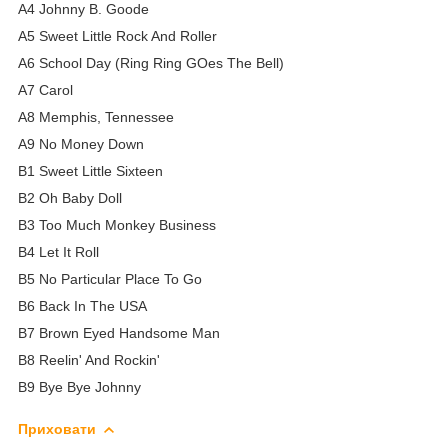
A4 Johnny B. Goode
A5 Sweet Little Rock And Roller
A6 School Day (Ring Ring GOes The Bell)
A7 Carol
A8 Memphis, Tennessee
A9 No Money Down
B1 Sweet Little Sixteen
B2 Oh Baby Doll
B3 Too Much Monkey Business
B4 Let It Roll
B5 No Particular Place To Go
B6 Back In The USA
B7 Brown Eyed Handsome Man
B8 Reelin' And Rockin'
B9 Bye Bye Johnny
Приховати