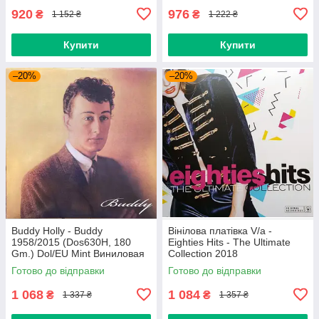
920
976
₴
₴
1 152 ₴
1 222 ₴
Купити
Купити
–20%
–20%
Buddy Holly - Buddy
Вінілова платівка V/a -
1958/2015 (Dos630H, 180
Eighties Hits - The Ultimate
Gm.) Dol/EU Mint Виниловая
Collection 2018
пластинка (art.234454)
(0190758737713) Sony
Готово до відправки
Готово до відправки
Music/EU Mint
1 068
1 084
₴
₴
1 337 ₴
1 357 ₴