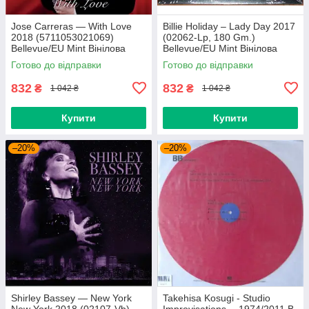
Jose Carreras — With Love
Billie Holiday – Lady Day 2017
2018 (5711053021069)
(02062-Lp, 180 Gm.)
Bellevue/EU Mint Вінілова
Bellevue/EU Mint Вінілова
платівка (art.239665)
платівка (art.238958)
Готово до відправки
Готово до відправки
832
832
₴
₴
1 042 ₴
1 042 ₴
Купити
Купити
–20%
–20%
Shirley Bassey — New York
Takehisa Kosugi - Studio
New York 2018 (02107-Vb)
Improvisations… 1974/2011 B