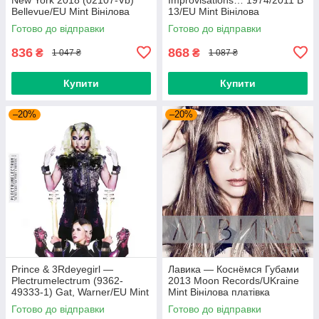
Bellevue/EU Mint Вінілова
13/EU Mint Вінілова
платівка (art.238985)
пластинка (art.232754)
Готово до відправки
Готово до відправки
836
868
₴
₴
1 047 ₴
1 087 ₴
Купити
Купити
–20%
–20%
Prince & 3Rdeyegirl —
Лавика — Коснёмся Губами
Plectrumelectrum (9362-
2013 Moon Records/UKraine
49333-1) Gat, Warner/EU Mint
Mint Вінілова платівка
Вінілова платівка (art.220362)
(art.221702)
Готово до відправки
Готово до відправки