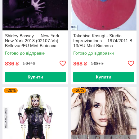
Shirley Bassey — New York
Takehisa Kosugi - Studio
New York 2018 (02107-Vb)
Improvisations… 1974/2011 B
Bellevue/EU Mint Вінілова
13/EU Mint Вінілова
платівка (art.238985)
пластинка (art.232754)
Готово до відправки
Готово до відправки
836
868
₴
₴
1 047 ₴
1 087 ₴
Купити
Купити
–20%
–20%