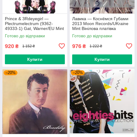
Prince & 3Rdeyegirl —
Лавика — Коснёмся Губами
Plectrumelectrum (9362-
2013 Moon Records/UKraine
49333-1) Gat, Warner/EU Mint
Mint Вінілова платівка
Вінілова платівка (art.220362)
(art.221702)
Готово до відправки
Готово до відправки
920
976
₴
₴
1 152 ₴
1 222 ₴
Купити
Купити
–20%
–20%