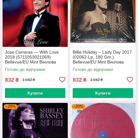
Jose Carreras — With Love
Billie Holiday – Lady Day 2017
2018 (5711053021069)
(02062-Lp, 180 Gm.)
Bellevue/EU Mint Вінілова
Bellevue/EU Mint Вінілова
платівка (art.239665)
платівка (art.238958)
Готово до відправки
Готово до відправки
832
832
₴
₴
1 042 ₴
1 042 ₴
Купити
Купити
–20%
–20%