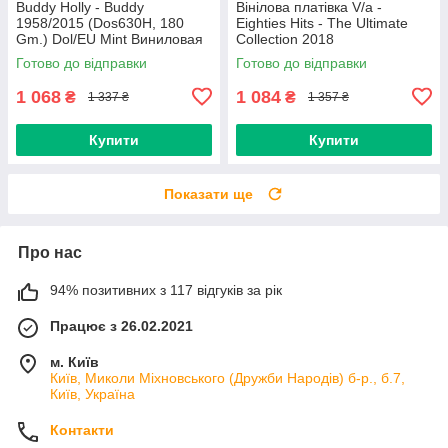
Buddy Holly - Buddy
Вінілова платівка V/a -
1958/2015 (Dos630H, 180
Eighties Hits - The Ultimate
Gm.) Dol/EU Mint Виниловая
Collection 2018
пластинка (art.234454)
(0190758737713) Sony
Готово до відправки
Готово до відправки
Music/EU Mint
1 068
1 084
₴
₴
1 337 ₴
1 357 ₴
Купити
Купити
Показати ще
Про нас
94% позитивних з 117 відгуків за рік
Працює з 26.02.2021
м. Київ
Київ, Миколи Міхновського (Дружби Народів) б-р., б.7,
Київ, Україна
Контакти