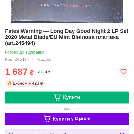
Fates Warning — Long Day Good Night 2 LP Set
2020 Metal Blade/EU Mint Вінілова платівка
(art.245494)
Готово до відправки
Код: 245494
Роздріб
1 687
₴
2 110 ₴
Економія
423 ₴
Купити
або
Купити з