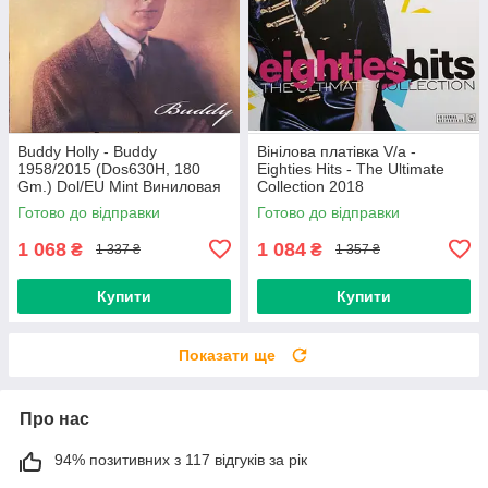
Buddy Holly - Buddy
Вінілова платівка V/a -
1958/2015 (Dos630H, 180
Eighties Hits - The Ultimate
Gm.) Dol/EU Mint Виниловая
Collection 2018
пластинка (art.234454)
(0190758737713) Sony
Готово до відправки
Готово до відправки
Music/EU Mint
1 068
1 084
₴
₴
1 337 ₴
1 357 ₴
Купити
Купити
Показати ще
Про нас
94% позитивних з 117 відгуків за рік