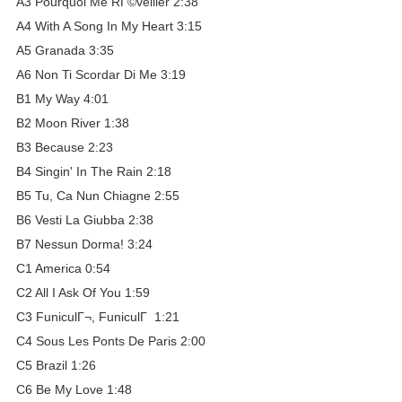
A3 Pourquoi Me RГ©veiller 2:38
A4 With A Song In My Heart 3:15
A5 Granada 3:35
A6 Non Ti Scordar Di Me 3:19
B1 My Way 4:01
B2 Moon River 1:38
B3 Because 2:23
B4 Singin' In The Rain 2:18
B5 Tu, Ca Nun Chiagne 2:55
B6 Vesti La Giubba 2:38
B7 Nessun Dorma! 3:24
C1 America 0:54
C2 All I Ask Of You 1:59
C3 FuniculГ¬, FuniculГ 1:21
C4 Sous Les Ponts De Paris 2:00
C5 Brazil 1:26
C6 Be My Love 1:48