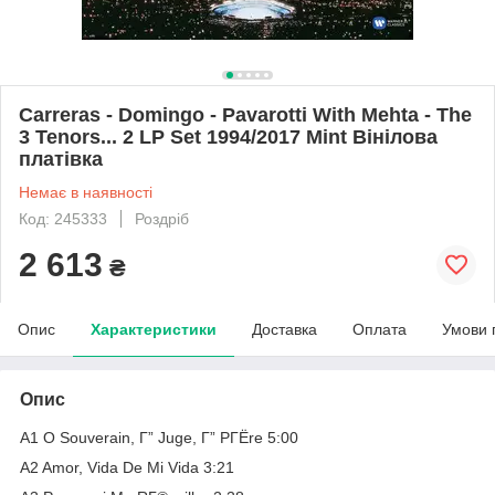
Carreras - Domingo - Pavarotti With Mehta - The
3 Tenors... 2 LP Set 1994/2017 Mint Вінілова
платівка
Немає в наявності
Код: 245333
Роздріб
2 613
₴
Опис
Характеристики
Доставка
Оплата
Умови 
Опис
A1 O Souverain, Г” Juge, Г” PГЁre 5:00
A2 Amor, Vida De Mi Vida 3:21