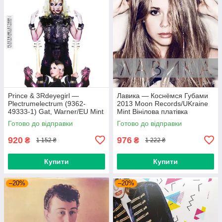
Prince & 3Rdeyegirl —
Лавика — Коснёмся Губами
Plectrumelectrum (9362-
2013 Moon Records/UKraine
49333-1) Gat, Warner/EU Mint
Mint Вінілова платівка
Вінілова платівка (art.220362)
(art.221702)
Готово до відправки
Готово до відправки
920
976
₴
₴
1 152 ₴
1 222 ₴
Купити
Купити
–20%
–20%