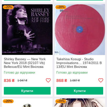
–20%
–20%
Shirley Bassey — New York
Takehisa Kosugi - Studio
New York 2018 (02107-Vb)
Improvisations… 1974/2011 B
Bellevue/EU Mint Вінілова
13/EU Mint Вінілова
платівка (art.238985)
пластинка (art.232754)
Готово до відправки
Готово до відправки
836
868
₴
₴
1 047 ₴
1 087 ₴
Купити
Купити
–20%
–20%