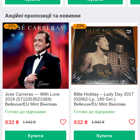
Акційні пропозиції та новинки
–20%
–20%
Jose Carreras — With Love
Billie Holiday – Lady Day 2017
2018 (5711053021069)
(02062-Lp, 180 Gm.)
Bellevue/EU Mint Вінілова
Bellevue/EU Mint Вінілова
платівка (art.239665)
платівка (art.238958)
Готово до відправки
Готово до відправки
832
832
₴
₴
1 042 ₴
1 042 ₴
Купити
Купити