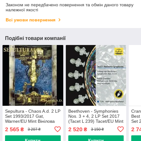
Законом не передбачено повернення та обмін даного товару
належної якості
Всі умови повернення
Подібні товари компанії
Sepultura - Chaos A.d. 2 LP
Beethoven - Symphonies
Cran
Set 1993/2017 Gat,
Nos. 3 + 4, 2 LP Set 2017
Best
Warner/EU Mint Вінілова
(Tacet L 239) Tacet/EU Mint
Set 
платівка (art.234424)
Вінілова платівка
Reco
2 565
2 520
2 7
₴
₴
3 207 ₴
3 150 ₴
(art.245475)
плат
Купити
Купити