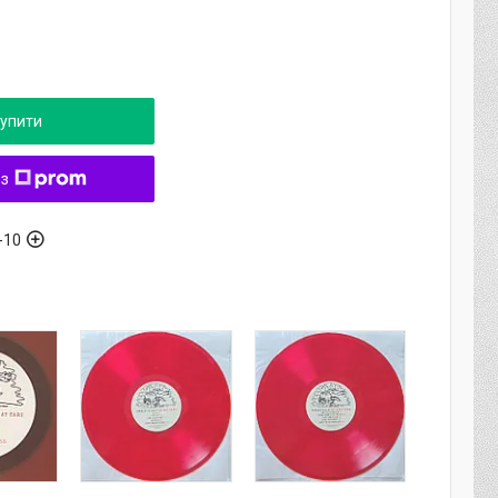
упити
 з
-10