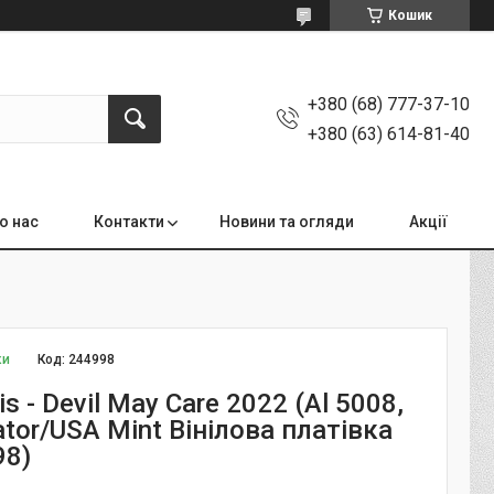
Кошик
+380 (68) 777-37-10
+380 (63) 614-81-40
о нас
Контакти
Новини та огляди
Акції
ки
Код:
244998
lis - Devil May Care 2022 (Al 5008,
gator/USA Mint Вінілова платівка
98)