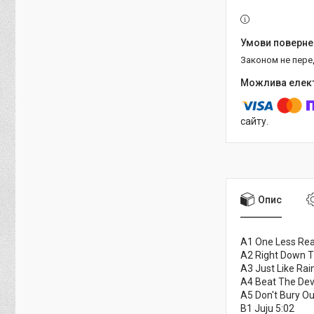
Законом не пер
сайту.
Опис
A1 One Less Rea
A2 Right Down T
A3 Just Like Rai
A4 Beat The Devi
A5 Don't Bury Ou
B1 Juju 5:02