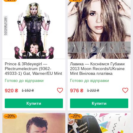
Prince & 3Rdeyegirl —
Лавика — Коснёмся Губами
Plectrumelectrum (9362-
2013 Moon Records/UKraine
49333-1) Gat, Warner/EU Mint
Mint Вінілова платівка
Вінілова платівка (art.220362)
(art.221702)
Готово до відправки
Готово до відправки
920
976
₴
₴
1 152 ₴
1 222 ₴
Купити
Купити
–20%
–20%