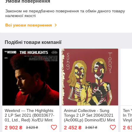
Умови повернення
Законом не передбачено повернення та обмін даного товару
належної якості
Всі умови повернення
Подібні товари компанії
Weeknd — The Highlights
Animal Collective - Sung
Ten 
2 LP Set 2021 (B0033677-
Tongs 2 LP Set 2004/2021
In T
01, Ltd., Red) Xo/EU Mint
(Ac006Lp) Domino/EU Mint
Viny
Вінілова платівка
Вінілова платівка
плат
2 902
2 452
2 6
₴
₴
3 629 ₴
3 067 ₴
(art.240473)
(art.246924)