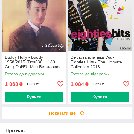
Buddy Holly - Buddy
Вінілова платівка V/a -
1958/2015 (Dos630H, 180
Eighties Hits - The Ultimate
Gm.) Dol/EU Mint Виниловая
Collection 2018
пластинка (art.234454)
(0190758737713) Sony
Готово до відправки
Готово до відправки
Music/EU Mint
1 068
1 084
₴
₴
1 337 ₴
1 357 ₴
Купити
Купити
Показати ще
Про нас