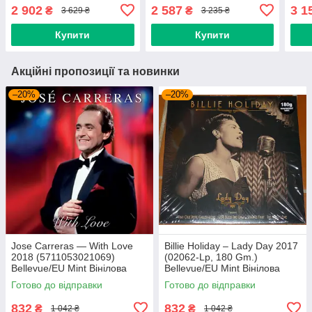
Вінілова пластинка
Вінілова платівка
Віні
2 902
2 587
3 1
₴
₴
3 629 ₴
3 235 ₴
(art.244207)
(art.245464)
(art
Купити
Купити
Акційні пропозиції та новинки
–20%
–20%
Jose Carreras — With Love
Billie Holiday – Lady Day 2017
2018 (5711053021069)
(02062-Lp, 180 Gm.)
Bellevue/EU Mint Вінілова
Bellevue/EU Mint Вінілова
платівка (art.239665)
платівка (art.238958)
Готово до відправки
Готово до відправки
832
832
₴
₴
1 042 ₴
1 042 ₴