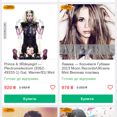
–20%
–20%
Prince & 3Rdeyegirl —
Лавика — Коснёмся Губами
Plectrumelectrum (9362-
2013 Moon Records/UKraine
49333-1) Gat, Warner/EU Mint
Mint Вінілова платівка
Вінілова платівка (art.220362)
(art.221702)
Готово до відправки
Готово до відправки
920
976
₴
₴
1 152 ₴
1 222 ₴
Купити
Купити
–20%
–20%