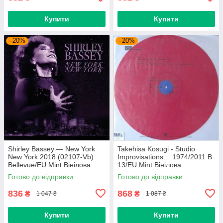
Купити
Купити
–20%
–20%
Shirley Bassey — New York
Takehisa Kosugi - Studio
New York 2018 (02107-Vb)
Improvisations… 1974/2011 B
Bellevue/EU Mint Вінілова
13/EU Mint Вінілова
платівка (art.238985)
пластинка (art.232754)
Готово до відправки
Готово до відправки
836
868
₴
₴
1 047 ₴
1 087 ₴
Купити
Купити