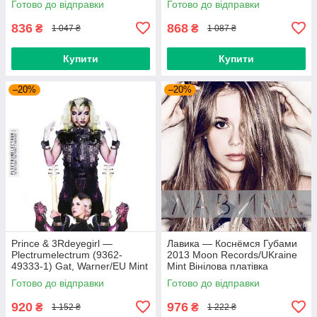
Готово до відправки
Готово до відправки
836
868
₴
₴
1 047 ₴
1 087 ₴
Купити
Купити
–20%
–20%
Prince & 3Rdeyegirl —
Лавика — Коснёмся Губами
Plectrumelectrum (9362-
2013 Moon Records/UKraine
49333-1) Gat, Warner/EU Mint
Mint Вінілова платівка
Вінілова платівка (art.220362)
(art.221702)
Готово до відправки
Готово до відправки
920
976
₴
₴
1 152 ₴
1 222 ₴