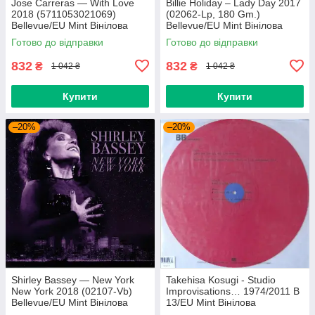
Jose Carreras — With Love
Billie Holiday – Lady Day 2017
2018 (5711053021069)
(02062-Lp, 180 Gm.)
Bellevue/EU Mint Вінілова
Bellevue/EU Mint Вінілова
платівка (art.239665)
платівка (art.238958)
Готово до відправки
Готово до відправки
832
832
₴
₴
1 042 ₴
1 042 ₴
Купити
Купити
–20%
–20%
Shirley Bassey — New York
Takehisa Kosugi - Studio
New York 2018 (02107-Vb)
Improvisations… 1974/2011 B
Bellevue/EU Mint Вінілова
13/EU Mint Вінілова
платівка (art.238985)
пластинка (art.232754)