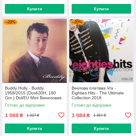
Купити
Купити
–20%
–20%
Buddy Holly - Buddy
Вінілова платівка V/a -
1958/2015 (Dos630H, 180
Eighties Hits - The Ultimate
Gm.) Dol/EU Mint Виниловая
Collection 2018
пластинка (art.234454)
(0190758737713) Sony
Готово до відправки
Готово до відправки
Music/EU Mint
1 068
1 084
₴
₴
1 337 ₴
1 357 ₴
Купити
Купити