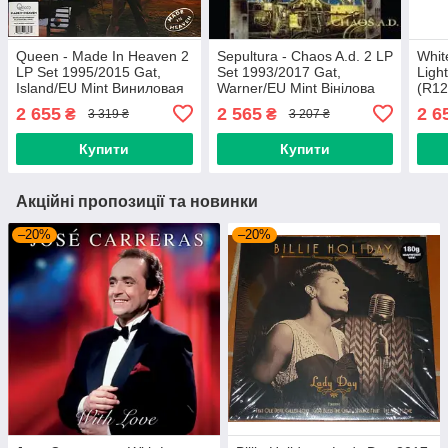
Queen - Made In Heaven 2
Sepultura - Chaos A.d. 2 LP
Whit
LP Set 1995/2015 Gat,
Set 1993/2017 Gat,
Ligh
Island/EU Mint Виниловая
Warner/EU Mint Вінілова
(R12
пластинка (art.232775)
платівка (art.234424)
Rhin
2 655
2 565
2 6
₴
₴
3 319 ₴
3 207 ₴
плат
Купити
Купити
Акційні пропозиції та новинки
–20%
–20%