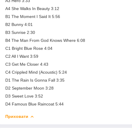
A3 Hero 3:33
A4 She Walks In Beauty 3:12
B1 The Moment I Said It 5:56
B2 Bunny 4:01
B3 Sunrise 2:30
B4 The Man From God Knows Where 6:08
C1 Bright Blue Rose 4:04
C2 All I Want 3:59
C3 Get Me Closer 4:43
C4 Crippled Mind (Acoustic) 5:24
D1 The Rain Is Gonna Fall 3:35
D2 September Moon 3:28
D3 Sweet Love 3:52
D4 Famous Blue Raincoat 5:44
Приховати