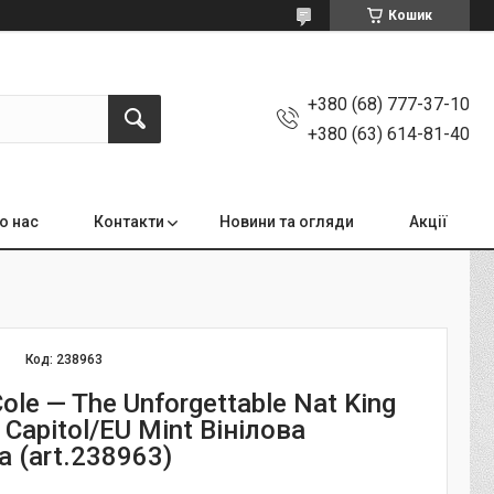
Кошик
+380 (68) 777-37-10
+380 (63) 614-81-40
о нас
Контакти
Новини та огляди
Акції
Код:
238963
Cole — The Unforgettable Nat King
 Capitol/EU Mint Вінілова
 (art.238963)