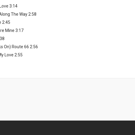
 Love 3:14
long The Way 2:58
e 2:45
re Mine 3:17
:38
ks On) Route 66 2:56
y Love 2:55