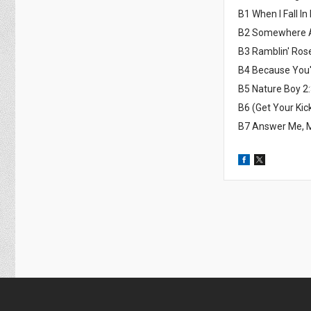
B1 When I Fall In
B2 Somewhere A
B3 Ramblin' Ros
B4 Because You'
B5 Nature Boy 2
B6 (Get Your Kic
B7 Answer Me, M