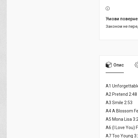
Законом не пер
Опис
A1 Unforgettabl
A2 Pretend 2:48
A3 Smile 2:53
A4 A Blossom Fel
A5 Mona Lisa 3:
A6 (I Love You) 
A7 Too Young 3: