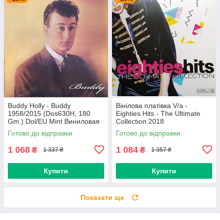
Buddy Holly - Buddy
Вінілова платівка V/a -
1958/2015 (Dos630H, 180
Eighties Hits - The Ultimate
Gm.) Dol/EU Mint Виниловая
Collection 2018
пластинка (art.234454)
(0190758737713) Sony
Готово до відправки
Готово до відправки
Music/EU Mint
1 068
1 084
₴
₴
1 337 ₴
1 357 ₴
Купити
Купити
Показати ще