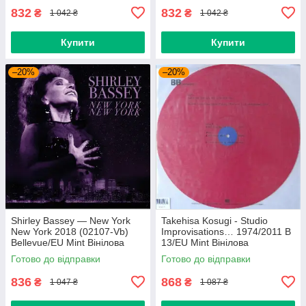
832
832
₴
₴
1 042 ₴
1 042 ₴
Купити
Купити
–20%
–20%
Shirley Bassey — New York
Takehisa Kosugi - Studio
New York 2018 (02107-Vb)
Improvisations… 1974/2011 B
Bellevue/EU Mint Вінілова
13/EU Mint Вінілова
платівка (art.238985)
пластинка (art.232754)
Готово до відправки
Готово до відправки
836
868
₴
₴
1 047 ₴
1 087 ₴