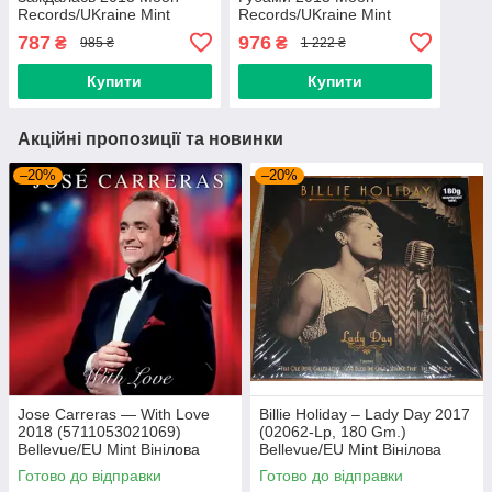
Records/UKraine Mint
Records/UKraine Mint
Вінілова платівка
Вінілова платівка
787
976
₴
₴
985 ₴
1 222 ₴
(art.221703)
(art.221702)
Купити
Купити
Акційні пропозиції та новинки
–20%
–20%
Jose Carreras — With Love
Billie Holiday – Lady Day 2017
2018 (5711053021069)
(02062-Lp, 180 Gm.)
Bellevue/EU Mint Вінілова
Bellevue/EU Mint Вінілова
платівка (art.239665)
платівка (art.238958)
Готово до відправки
Готово до відправки