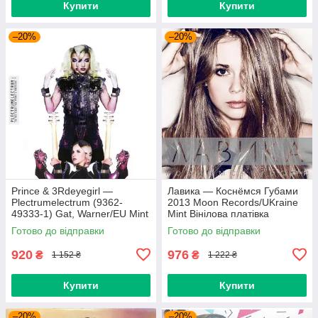
Купити
Купити
–20%
–20%
Prince & 3Rdeyegirl —
Лавика — Коснёмся Губами
Plectrumelectrum (9362-
2013 Moon Records/UKraine
49333-1) Gat, Warner/EU Mint
Mint Вінілова платівка
Вінілова платівка (art.220362)
(art.221702)
Готово до відправки
Готово до відправки
920
976
₴
₴
1 152 ₴
1 222 ₴
Купити
Купити
–20%
–20%