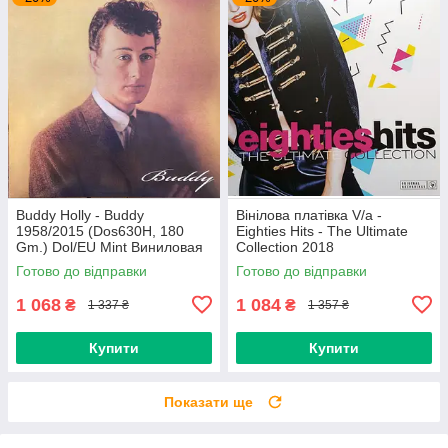
Buddy Holly - Buddy
Вінілова платівка V/a -
1958/2015 (Dos630H, 180
Eighties Hits - The Ultimate
Gm.) Dol/EU Mint Виниловая
Collection 2018
пластинка (art.234454)
(0190758737713) Sony
Готово до відправки
Готово до відправки
Music/EU Mint
1 068
1 084
₴
₴
1 337 ₴
1 357 ₴
Купити
Купити
Показати ще