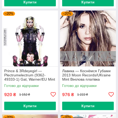
Купити
Купити
–20%
–20%
Prince & 3Rdeyegirl —
Лавика — Коснёмся Губами
Plectrumelectrum (9362-
2013 Moon Records/UKraine
49333-1) Gat, Warner/EU Mint
Mint Вінілова платівка
Вінілова платівка (art.220362)
(art.221702)
Готово до відправки
Готово до відправки
920
976
₴
₴
1 152 ₴
1 222 ₴
Купити
Купити
–20%
–20%