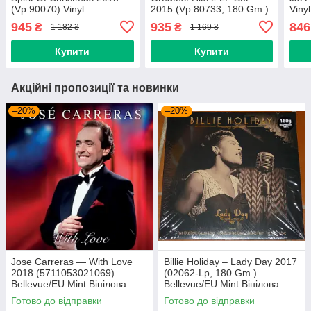
(Vp 90070) Vinyl
2015 (Vp 80733, 180 Gm.)
Viny
Passion/EU Mint Вінілова
Vinyl Passion/EU Mint
Віні
945
935
846
₴
₴
1 182 ₴
1 169 ₴
платівка
Вінілова платівка
(art
Купити
Купити
Акційні пропозиції та новинки
–20%
–20%
Jose Carreras — With Love
Billie Holiday – Lady Day 2017
2018 (5711053021069)
(02062-Lp, 180 Gm.)
Bellevue/EU Mint Вінілова
Bellevue/EU Mint Вінілова
платівка (art.239665)
платівка (art.238958)
Готово до відправки
Готово до відправки