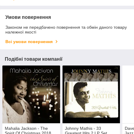
Умови повернення
Законом не передбачено повернення та обмін даного товару
належної якості
Всі умови повернення
Подібні товари компанії
Mahalia Jackson - The
Johnny Mathis - 33
Dave
Spirit Of Christmas 2018
Greatest Hits 2 LP Set
Jazz