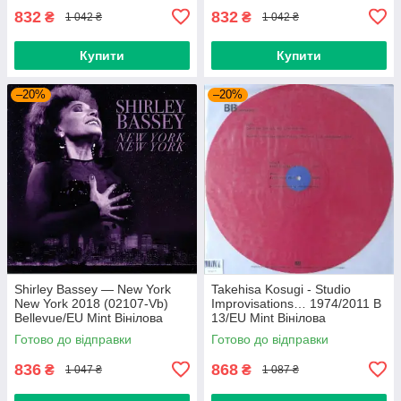
832
832
₴
₴
1 042 ₴
1 042 ₴
Купити
Купити
–20%
–20%
Shirley Bassey — New York
Takehisa Kosugi - Studio
New York 2018 (02107-Vb)
Improvisations… 1974/2011 B
Bellevue/EU Mint Вінілова
13/EU Mint Вінілова
платівка (art.238985)
пластинка (art.232754)
Готово до відправки
Готово до відправки
836
868
₴
₴
1 047 ₴
1 087 ₴