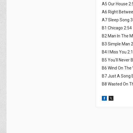
A5 Our House 2:
A6 Right Betwee
A7 Sleep Song 3
B1 Chicago 2:54
B2 Man In The Mi
B3 Simple Man 2
B4 I Miss You 2:
B5 You'll Never
B6 Wind On The 
B7 Just A Song B
B8 Wasted On T