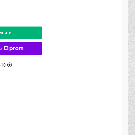
упити
 з
-10