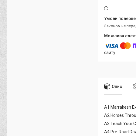
Законом не пер
сайту.
Опис
A1 Marrakesh Ex
A2 Horses Throu
A3 Teach Your C
A4 Pre-Road Do