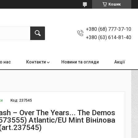
Кошик
+380 (68) 777-37-10
+380 (63) 614-81-40
о нас
Контакти
Новини та огляди
Акції
ки
Код:
237545
sh – Over The Years... The Demos
573555) Atlantic/EU Mint Вінілова
(art.237545)