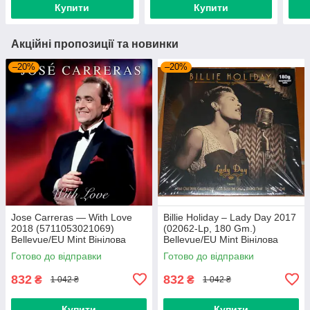
Купити
Купити
Акційні пропозиції та новинки
–20%
–20%
Jose Carreras — With Love
Billie Holiday – Lady Day 2017
2018 (5711053021069)
(02062-Lp, 180 Gm.)
Bellevue/EU Mint Вінілова
Bellevue/EU Mint Вінілова
платівка (art.239665)
платівка (art.238958)
Готово до відправки
Готово до відправки
832
832
₴
₴
1 042 ₴
1 042 ₴
Купити
Купити