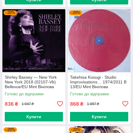
–20%
–20%
Shirley Bassey — New York
Takehisa Kosugi - Studio
New York 2018 (02107-Vb)
Improvisations… 1974/2011 B
Bellevue/EU Mint Вінілова
13/EU Mint Вінілова
платівка (art.238985)
пластинка (art.232754)
Готово до відправки
Готово до відправки
836
868
₴
₴
1 047 ₴
1 087 ₴
Купити
Купити
–20%
–20%