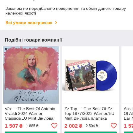
Законом не передбачено повернення та обмін даного товару
належної якості
Всі умови повернення
Подібні товари компанії
V/a — The Best Of Antonio
Zz Top — The Best Of Zz
Alic
Vivaldi 2024 Warner
Top 1977/2023 Warner/EU
Of A
Classics/EU Mint Вінілова
Mint Вінілова платівка
Ear 
платівка (art.245898)
(art.245544)
плат
1 507
2 002
1 5
₴
₴
1 885 ₴
2 504 ₴