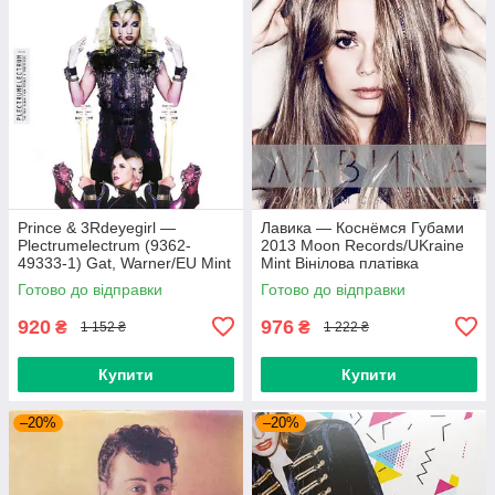
Prince & 3Rdeyegirl —
Лавика — Коснёмся Губами
Plectrumelectrum (9362-
2013 Moon Records/UKraine
49333-1) Gat, Warner/EU Mint
Mint Вінілова платівка
Вінілова платівка (art.220362)
(art.221702)
Готово до відправки
Готово до відправки
920
976
₴
₴
1 152 ₴
1 222 ₴
Купити
Купити
–20%
–20%