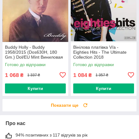
Buddy Holly - Buddy
Вінілова платівка V/a -
1958/2015 (Dos630H, 180
Eighties Hits - The Ultimate
Gm.) Dol/EU Mint Виниловая
Collection 2018
пластинка (art.234454)
(0190758737713) Sony
Готово до відправки
Готово до відправки
Music/EU Mint
1 068
1 084
₴
₴
1 337 ₴
1 357 ₴
Купити
Купити
Показати ще
Про нас
94% позитивних з 117 відгуків за рік