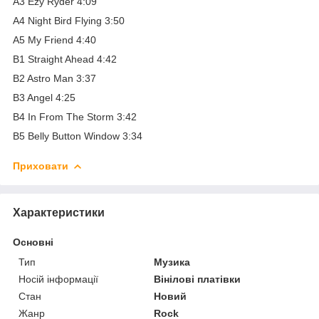
A3 Ezy Ryder 4:09
A4 Night Bird Flying 3:50
A5 My Friend 4:40
B1 Straight Ahead 4:42
B2 Astro Man 3:37
B3 Angel 4:25
B4 In From The Storm 3:42
B5 Belly Button Window 3:34
Приховати
Характеристики
Основні
Тип
Музика
Носій інформації
Вінілові платівки
Стан
Новий
Жанр
Rock