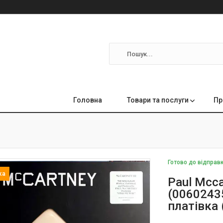
Головна
Товари та послуги
Пр
Готово до відправ
Paul Mcca
(00602435
платівка 