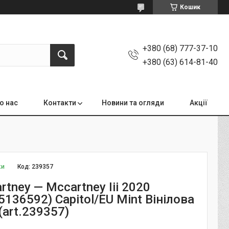
Кошик
+380 (68) 777-37-10
+380 (63) 614-81-40
о нас
Контакти
Новини та огляди
Акції
ки
Код:
239357
rtney — Mccartney Iii 2020
136592) Capitol/EU Mint Вінілова
(art.239357)