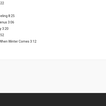
:22
eling 8:25
Venus 3:06
y 3:20
:52
/ When Winter Comes 3:12