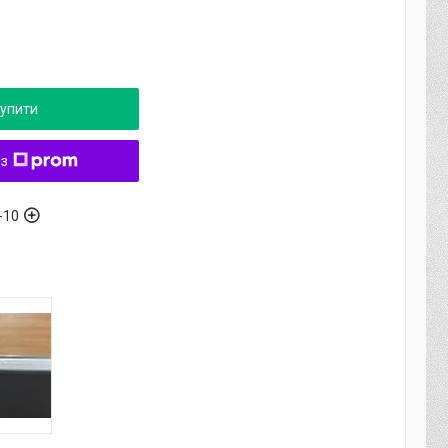
упити
 з
-10