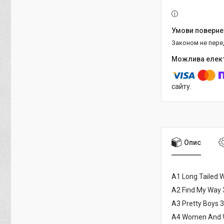
Законом не пер
сайту.
Опис
A1 Long Tailed W
A2 Find My Way 
A3 Pretty Boys 3
A4 Women And W