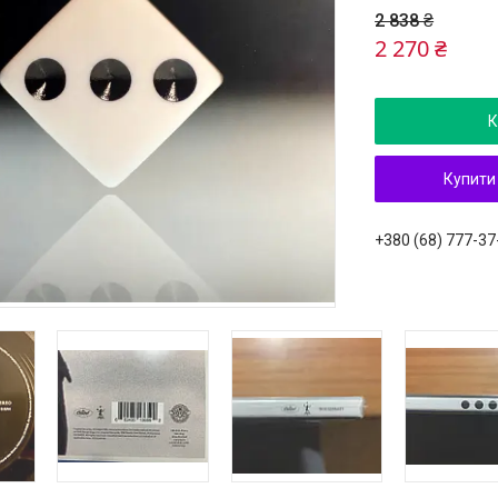
2 838 ₴
2 270 ₴
К
Купити
+380 (68) 777-37