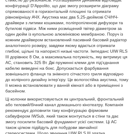
конфігурації D'Appolito, що дає змогу розширити діаграму
спрямованості в горизонтальній площині та отримати
рівномірнішу АЧХ. Акустика має два 5,25-дюймові СЧ/НЧ-
драйвери з литими кошиками, поліпропіленові дифузори та
бутилові підвіси. Між ними розміщений твітер діаметром за
один дюйм із купольною алюмінієвою мембраною. Поруч із
кожним драйвером встановлений пасивний басовий радіатор
аналогічного розміру, завдяки якому вдається отримати
глибокі, щільні та напористі низькі частоти. Імпеданс UIW RLS
III дорівнює 8 Ом, а максимальна потужність, яку витримує ця
АС, становить 325 Вт. Дві пружинні клеми для під'єднання
кабелю виведені на бокс. Допускається фарбування
зовнішнього фланця та знімного сітчастого гриля відповідно
до колірного дизайну інтер'єру. Це вологостійка акустика, тому
її можна встановлювати у ванній кімнаті або в приміщенні з
басейном.
Ці колонки використовуються як центральний, фронтальний
або тиловий/бічний канал домашнього кінотеатру. Компанія
рекомендує доповнити таку конфігурацію фірмовим
сабвуфером IWSub, який також монтується в стіни та дає
змогу посилити басовий фундамент усієї системи. Ці АС
також цілком підійдуть для побудови звичайної
стереосистеми. Щодо звучання UIW RLS III здатна