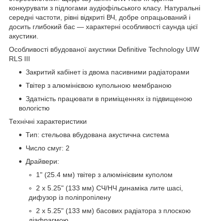
конкурувати з підлогами аудіофільського класу. Натуральні
середні частоти, рівні відкриті ВЧ, добре опрацьований і
досить глибокий бас — характерні особливості саунда цієї
акустики.
Особливості вбудованої акустики Definitive Technology UIW
RLS III
Закритий кабінет із двома пасивними радіаторами
Твітер з алюмінієвою купольною мембраною
Здатність працювати в приміщеннях із підвищеною
вологістю
Технічні характеристики
Тип: стельова вбудована акустична система
Число смуг: 2
Драйвери:
1" (25.4 мм) твітер з алюмінієвим куполом
2 x 5.25" (133 мм) СЧ/НЧ динаміка лите шасі,
дифузор із поліпропілену
2 x 5.25" (133 мм) басових радіатора з плоскою
діафрагмою