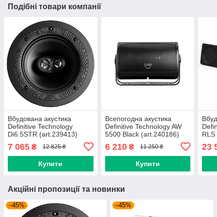
Подібні товари компанії
Вбудована акустика
Всепогодна акустика
Вбуд
Definitive Technology
Definitive Technology AW
Defi
Di6.5STR (art.239413)
5500 Black (art.240186)
RLS 
7 065
6 210
23 
₴
₴
12 825 ₴
11 250 ₴
Купити
Купити
Акційні пропозиції та новинки
–45%
–45%