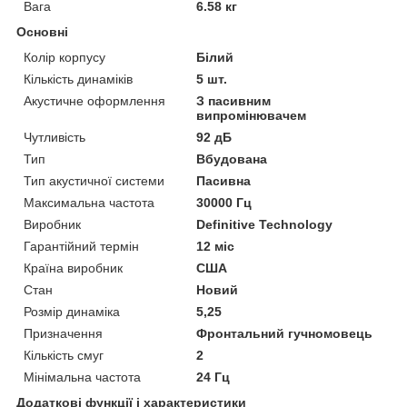
Вага
6.58 кг
Основні
Колір корпусу
Білий
Кількість динаміків
5 шт.
Акустичне оформлення
З пасивним
випромінювачем
Чутливість
92 дБ
Тип
Вбудована
Тип акустичної системи
Пасивна
Максимальна частота
30000 Гц
Виробник
Definitive Technology
Гарантійний термін
12 міс
Країна виробник
США
Стан
Новий
Розмір динаміка
5,25
Призначення
Фронтальний гучномовець
Кількість смуг
2
Мінімальна частота
24 Гц
Додаткові функції і характеристики