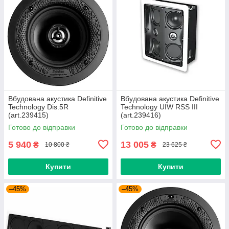
Вбудована акустика Definitive
Вбудована акустика Definitive
Technology Dis.5R
Technology UIW RSS III
(art.239415)
(art.239416)
Готово до відправки
Готово до відправки
5 940
13 005
₴
₴
10 800 ₴
23 625 ₴
Купити
Купити
–45%
–45%