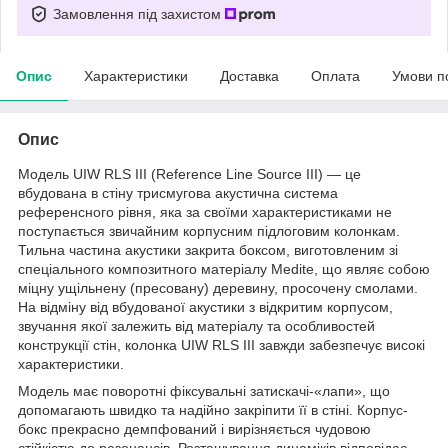
Замовлення під захистом
Опис
Характеристики
Доставка
Оплата
Умови п
Опис
Модель UIW RLS III (Reference Line Source III) — це
вбудована в стіну трисмугова акустична система
референсного рівня, яка за своїми характеристиками не
поступається звичайним корпусним підлоговим колонкам.
Тильна частина акустики закрита боксом, виготовленим зі
спеціального композитного матеріалу Medite, що являє собою
міцну ущільнену (пресовану) деревину, просочену смолами.
На відміну від вбудованої акустики з відкритим корпусом,
звучання якої залежить від матеріалу та особливостей
конструкції стін, колонка UIW RLS III завжди забезпечує високі
характеристики.
Модель має поворотні фіксувальні затискачі-«лапи», що
допомагають швидко та надійно закріпити її в стіні. Корпус-
бокс прекрасно демпфований і вирізняється чудовою
стійкістю до резонансів. Розташування динаміків відповідає