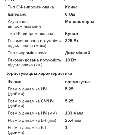
Тип СЧ-випромінювача
Конус
Імпеданс
8 Ом
Акустичне
Монополярна
випромінювання
Тип ВЧ-випромінювача
Купол
Рекомендована потужність
325 Вт
підсилювача (макс)
Тип випромінювачів
Динамічний
Рекомендована потужність
10 Вт
підсилювача (хв.)
Користувацькі характеристики
Форма
прямокутна
Розмір динаміка НЧ
5.25
(дюйми)
Розмір динаміка СЧ/НЧ
5.25
(дюйми)
Розмір динаміка НЧ (мм)
133.4 мм
Розмір динаміка ВЧ (мм)
25.4 мм
Розмір динаміка ВЧ
1
(дюйми)