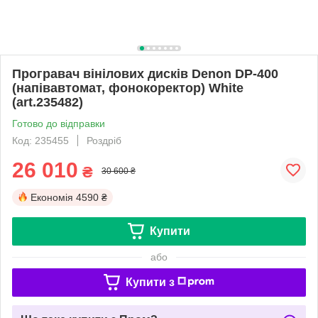
Програвач вінілових дисків Denon DP-400
(напівавтомат, фонокоректор) White
(art.235482)
Готово до відправки
Код: 235455
Роздріб
26 010
₴
30 600 ₴
Економія
4590 ₴
Купити
або
Купити з