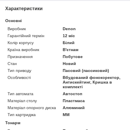
Характеристики
Основні
Виробник
Denon
Гарантійний термін
12 міс
Колір корпусу
Білий
Країна виробник
В'єтнам
Призначення
Побутове
Стан
Новий
Тип приводу
Пасовий (пассиковий)
Особливості
Вбудований фонокоректор,
Антискейтинг, Кришка в
комплекті
Тип автомата
Автостоп
Матеріал столу
Пластмаса
Матеріал опорного диска
Алюминий
Тип картриджа
MM
Тонарм