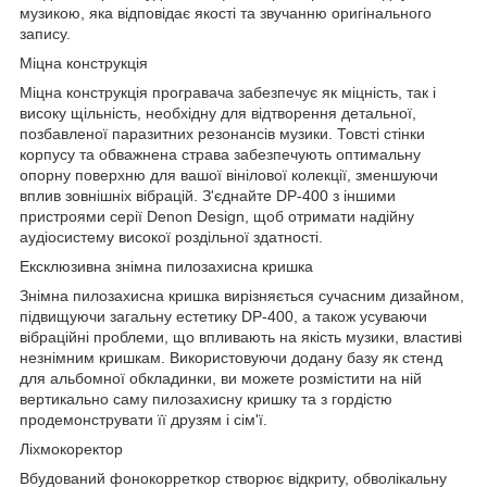
музикою, яка відповідає якості та звучанню оригінального
запису.
Міцна конструкція
Міцна конструкція програвача забезпечує як міцність, так і
високу щільність, необхідну для відтворення детальної,
позбавленої паразитних резонансів музики. Товсті стінки
корпусу та обважнена страва забезпечують оптимальну
опорну поверхню для вашої вінілової колекції, зменшуючи
вплив зовнішніх вібрацій. З'єднайте DP-400 з іншими
пристроями серії Denon Design, щоб отримати надійну
аудіосистему високої роздільної здатності.
Ексклюзивна знімна пилозахисна кришка
Знімна пилозахисна кришка вирізняється сучасним дизайном,
підвищуючи загальну естетику DP-400, а також усуваючи
вібраційні проблеми, що впливають на якість музики, властиві
незнімним кришкам. Використовуючи додану базу як стенд
для альбомної обкладинки, ви можете розмістити на ній
вертикально саму пилозахисну кришку та з гордістю
продемонструвати її друзям і сім'ї.
Ліхмокоректор
Вбудований фонокорреткор створює відкриту, обволікальну