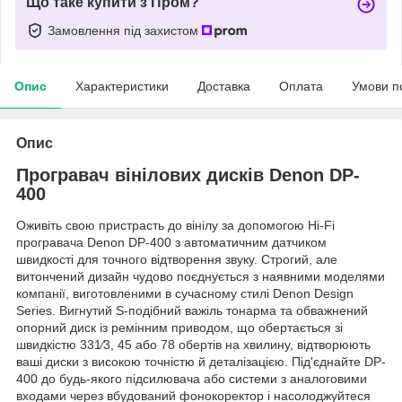
Що таке купити з Пром?
Замовлення під захистом
Опис
Характеристики
Доставка
Оплата
Умови п
Опис
Програвач вінілових дисків Denon DP-
400
Оживіть свою пристрасть до вінілу за допомогою Hi-Fi
програвача Denon DP-400 з автоматичним датчиком
швидкості для точного відтворення звуку. Строгий, але
витончений дизайн чудово поєднується з наявними моделями
компанії, виготовленими в сучасному стилі Denon Design
Series. Вигнутий S-подібний важіль тонарма та обважнений
опорний диск із ремінним приводом, що обертається зі
швидкістю 331⁄3, 45 або 78 обертів на хвилину, відтворюють
ваші диски з високою точністю й деталізацією. Під'єднайте DP-
400 до будь-якого підсилювача або системи з аналоговими
входами через вбудований фонокоректор і насолоджуйтеся