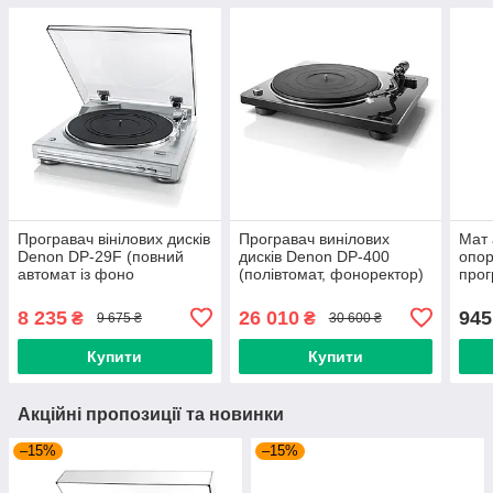
Програвач вінілових дисків
Програвач винілових
Мат 
Denon DP-29F (повний
дисків Denon DP-400
опор
автомат із фоно
(полівтомат, фоноректор)
прог
коректором) Silver
Black (art.235455)
Mat I
(art.234587)
(art
8 235
26 010
945
₴
₴
9 675 ₴
30 600 ₴
Купити
Купити
Акційні пропозиції та новинки
–15%
–15%