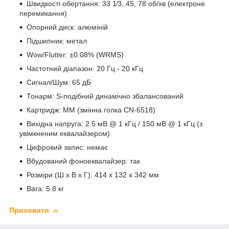
Швидкості обертання: 33 1⁄3, 45, 78 об/хв (електроне
перемикання)
Опорний диск: алюміній
Підшипник: метал
Wow/Flutter: ±0.08% (WRMS)
Частотний діапазон: 20 Гц - 20 кГц
Сигнал/Шум: 65 дБ
Тонарм: S-подібний динамічно збалансований
Картридж: MM (змінна голка CN-6518)
Вихідна напруга: 2.5 мВ @ 1 кГц / 150 мВ @ 1 кГц (з
увімкненим еквалайзером)
Цифровий запис: немає
Вбудований фоноеквалайзер: так
Розміри (Ш х В х Г): 414 x 132 x 342 мм
Вага: 5.8 кг
Приховати