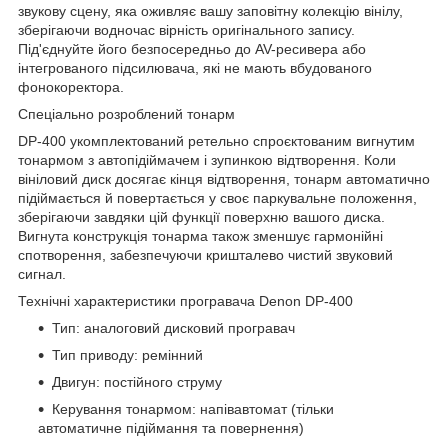
звукову сцену, яка оживляє вашу заповітну колекцію вінілу,
зберігаючи водночас вірність оригінального запису.
Під'єднуйте його безпосередньо до AV-ресивера або
інтегрованого підсилювача, які не мають вбудованого
фонокоректора.
Спеціально розроблений тонарм
DP-400 укомплектований ретельно спроєктованим вигнутим
тонармом з автопідіймачем і зупинкою відтворення. Коли
вініловий диск досягає кінця відтворення, тонарм автоматично
підіймається й повертається у своє паркувальне положення,
зберігаючи завдяки цій функції поверхню вашого диска.
Вигнута конструкція тонарма також зменшує гармонійні
спотворення, забезпечуючи кришталево чистий звуковий
сигнал.
Технічні характеристики програвача Denon DP-400
Тип: аналоговий дисковий програвач
Тип приводу: ремінний
Двигун: постійного струму
Керування тонармом: напівавтомат (тільки
автоматичне підіймання та повернення)