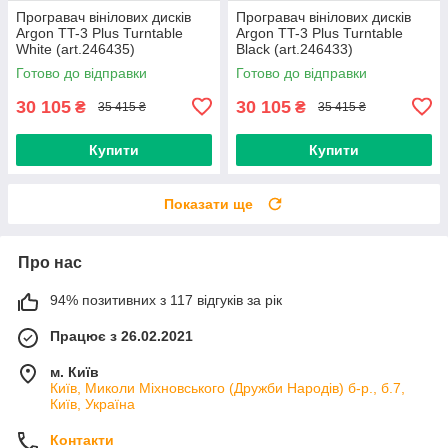
Програвач вiнiлових дискiв
Програвач вiнiлових дискiв
Argon TT-3 Plus Turntable
Argon TT-3 Plus Turntable
White (art.246435)
Black (art.246433)
Готово до відправки
Готово до відправки
30 105
30 105
₴
₴
35 415 ₴
35 415 ₴
Купити
Купити
Показати ще
Про нас
94% позитивних з 117 відгуків за рік
Працює з 26.02.2021
м. Київ
Київ, Миколи Міхновського (Дружби Народів) б-р., б.7,
Київ, Україна
Контакти