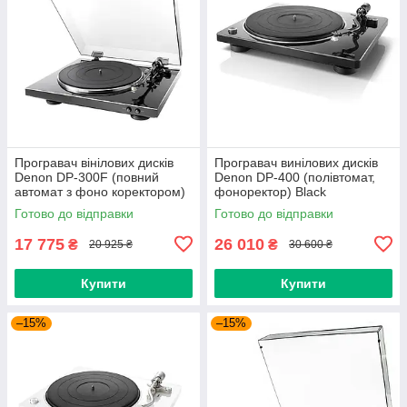
Програвач вінілових дисків
Програвач винілових дисків
Denon DP-300F (повний
Denon DP-400 (полівтомат,
автомат з фоно коректором)
фоноректор) Black
Black (art.234583)
(art.235455)
Готово до відправки
Готово до відправки
17 775
26 010
₴
₴
20 925 ₴
30 600 ₴
Купити
Купити
–15%
–15%