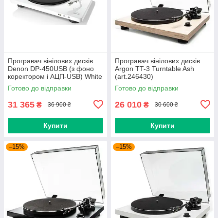
Програвач вінілових дисків
Програвач вiнiлових дискiв
Denon DP-450USB (з фоно
Argon TT-3 Turntable Ash
коректором і АЦП-USB) White
(art.246430)
(art.236158)
Готово до відправки
Готово до відправки
31 365
26 010
₴
₴
36 900 ₴
30 600 ₴
Купити
Купити
–15%
–15%