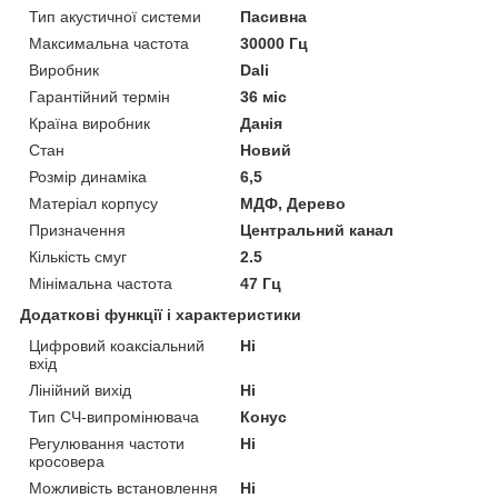
Тип акустичної системи
Пасивна
Максимальна частота
30000 Гц
Виробник
Dali
Гарантійний термін
36 міс
Країна виробник
Данія
Стан
Новий
Розмір динаміка
6,5
Матеріал корпусу
МДФ, Дерево
Призначення
Центральний канал
Кількість смуг
2.5
Мінімальна частота
47 Гц
Додаткові функції і характеристики
Цифровий коаксіальний
Ні
вхід
Лінійний вихід
Ні
Тип СЧ-випромінювача
Конус
Регулювання частоти
Ні
кросовера
Можливість встановлення
Ні