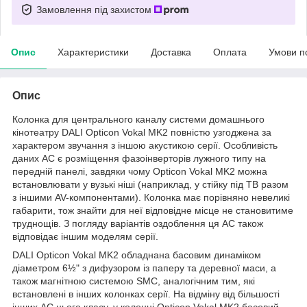
Замовлення під захистом
Опис
Характеристики
Доставка
Оплата
Умови п
Опис
Колонка для центрального каналу системи домашнього
кінотеатру DALI Opticon Vokal MK2 повністю узгоджена за
характером звучання з іншою акустикою серії. Особливість
даних АС є розміщення фазоінверторів лужного типу на
передній панелі, завдяки чому Opticon Vokal MK2 можна
встановлювати у вузькі ніші (наприклад, у стійку під ТВ разом
з іншими AV-компонентами). Колонка має порівняно невеликі
габарити, тож знайти для неї відповідне місце не становитиме
труднощів. З погляду варіантів оздоблення ця АС також
відповідає іншим моделям серії.
DALI Opticon Vokal MK2 обладнана басовим динаміком
діаметром 6
½"
з дифузором із паперу та деревної маси, а
також магнітною системою SMC, аналогічним тим, які
встановлені в інших колонках серії. На відміну від більшості
інших АС цього класу, у колонці Opticon Vokal MK2 басовий