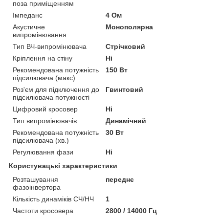
поза приміщенням
Імпеданс
4 Ом
Акустичне
Монополярна
випромінювання
Тип ВЧ-випромінювача
Стрічковий
Кріплення на стіну
Ні
Рекомендована потужність
150 Вт
підсилювача (макс)
Роз'єм для підключення до
Гвинтовий
підсилювача потужності
Цифровий кросовер
Ні
Тип випромінювачів
Динамічний
Рекомендована потужність
30 Вт
підсилювача (хв.)
Регулювання фази
Ні
Користувацькi характеристики
Розташування
переднє
фазоінвертора
Кількість динаміків СЧ/НЧ
1
Частоти кросовера
2800 / 14000 Гц