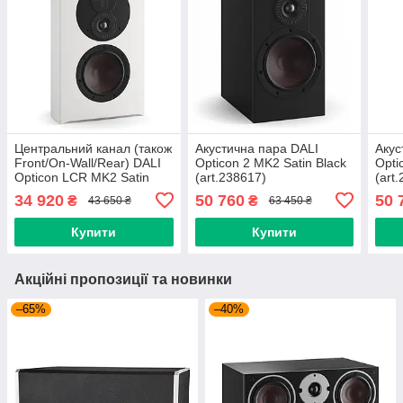
Центральний канал (також
Акустична пара DALI
Акус
Front/On-Wall/Rear) DALI
Opticon 2 MK2 Satin Black
Opti
Opticon LCR MK2 Satin
(art.238617)
(art
White (art.238626)
34 920
50 760
50 
₴
₴
43 650 ₴
63 450 ₴
Купити
Купити
Акційні пропозиції та новинки
–65%
–40%