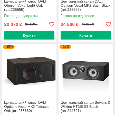
Центральний канал DALI
Центральний канал DALI
Oberon Vokal Light Oak
Opticon Vocal MK2 Satin Black
(art.235555)
(art.238628)
Готово до відправки
Готово до відправки
20 070
34 560
₴
₴
25 110 ₴
43 200 ₴
Купити
Купити
–20%
–15%
Центральний канал DALI
Центральний канал Bowers &
Opticon Vocal MK2 Tobacco
Wilkins HTM6 S3 Black
Oak (art.238630)
(art.244791)