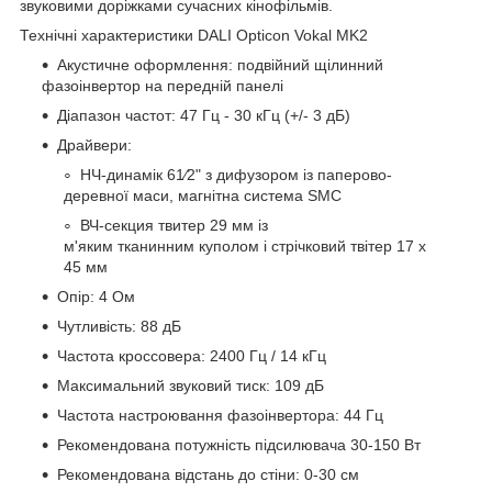
звуковими доріжками сучасних кінофільмів.
Технічні характеристики DALI Opticon Vokal MK2
Акустичне оформлення: подвійний щілинний
фазоінвертор на передній панелі
Діапазон частот: 47 Гц - 30 кГц (+/- 3 дБ)
Драйвери:
НЧ-динамік 61⁄2" з дифузором із паперово-
деревної маси, магнітна система SMC
ВЧ-секция твитер 29 мм із
м'яким тканинним куполом і стрічковий твітер 17 х
45 мм
Опір: 4 Ом
Чутливість: 88 дБ
Частота кроссовера: 2400 Гц / 14 кГц
Максимальний звуковий тиск: 109 дБ
Частота настроювання фазоінвертора: 44 Гц
Рекомендована потужність підсилювача 30-150 Вт
Рекомендована відстань до стіни: 0-30 см