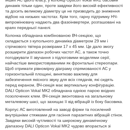
динамік тільки один, проте завдяки його високій ефективності
та досить великому діаметру це не призводить до зниження
відбою на низьких частотах. Крім того, гарну підтримку НЧ-
випромінювачу надають два фазоінвертери, розташовані на
краях передньої панелі.
Колонка обладнана комбінованою ВЧ-секцією, що
складається з купольного динаміка діаметром 29 мм і
стрічкового твітера розмірами 17 х 45 мм. Це дало змогу
розширити діапазон робочих частот АС, а також точно
погоджувати її звучання з підлоговими моделями серії,
найчастіше використовуваними як фронтальні стереопари.
Щоб отримати рівномірну діаграму спрямованості АС у
горизонтальній площині, винятково важливу для
забезпечення якісного звуку для всіх глядачів, які сидять
перед екраном, ВЧ-секція має вертикальну конфігурацію.
DALI Opticon Vokal MK2 обладнана однією парою вхідних
позолочених клем. ВЧ-секція змонтована на загальному
металевому шасі, що захищає її від вібрацій із боку басовика.
Корпус АС виготовлений на заводі фірми та посилений
внутрішніми стяжками для гасіння паразитних вібрацій стінок.
Завдяки високій чутливості та широкому динамічному
діапазону DALI Opticon Vokal MK2 чудово впорається зі