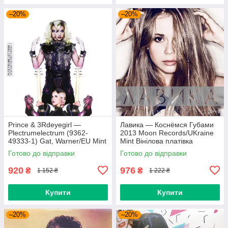
–20%
–20%
Prince & 3Rdeyegirl —
Лавика — Коснёмся Губами
Plectrumelectrum (9362-
2013 Moon Records/UKraine
49333-1) Gat, Warner/EU Mint
Mint Вінілова платівка
Вінілова платівка (art.220362)
(art.221702)
Готово до відправки
Готово до відправки
920
976
₴
₴
1 152 ₴
1 222 ₴
Купити
Купити
–20%
–20%