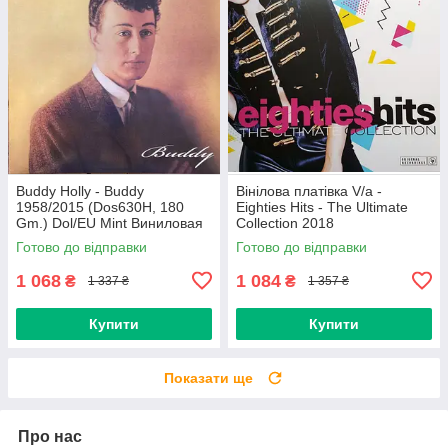
Buddy Holly - Buddy
Вінілова платівка V/a -
1958/2015 (Dos630H, 180
Eighties Hits - The Ultimate
Gm.) Dol/EU Mint Виниловая
Collection 2018
пластинка (art.234454)
(0190758737713) Sony
Готово до відправки
Готово до відправки
Music/EU Mint
1 068
1 084
₴
₴
1 337 ₴
1 357 ₴
Купити
Купити
Показати ще
Про нас