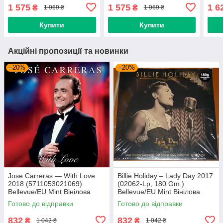
платівка (art.246143)
Mint Вінілова платівка
плат
1 575
1 575
1 6
₴
₴
1 969 ₴
1 969 ₴
(art.246144)
Купити
Купити
Акційні пропозиції та новинки
–20%
–20%
Jose Carreras — With Love
Billie Holiday – Lady Day 2017
2018 (5711053021069)
(02062-Lp, 180 Gm.)
Bellevue/EU Mint Вінілова
Bellevue/EU Mint Вінілова
платівка (art.239665)
платівка (art.238958)
Готово до відправки
Готово до відправки
832
832
₴
₴
1 042 ₴
1 042 ₴