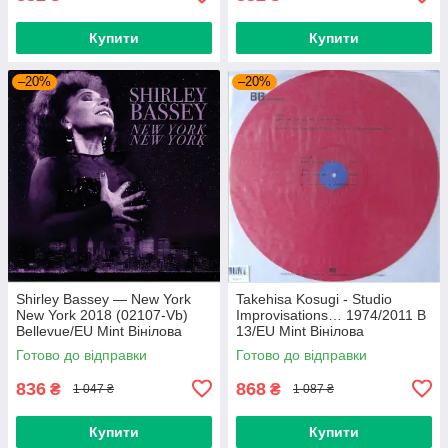
Купити
Купити
–20%
–20%
Shirley Bassey — New York
Takehisa Kosugi - Studio
New York 2018 (02107-Vb)
Improvisations… 1974/2011 B
Bellevue/EU Mint Вінілова
13/EU Mint Вінілова
платівка (art.238985)
пластинка (art.232754)
Готово до відправки
Готово до відправки
836
868
₴
₴
1 047 ₴
1 087 ₴
Купити
Купити