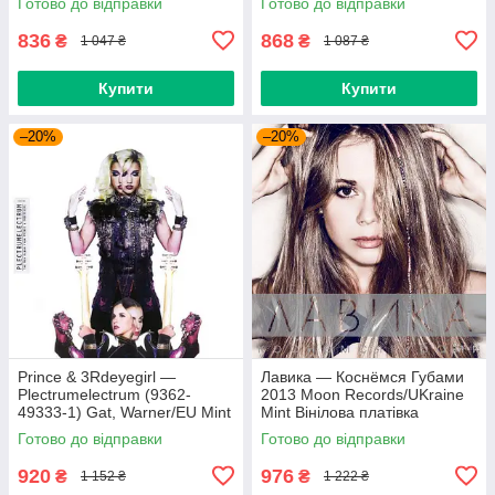
Готово до відправки
Готово до відправки
836
868
₴
₴
1 047 ₴
1 087 ₴
Купити
Купити
–20%
–20%
Prince & 3Rdeyegirl —
Лавика — Коснёмся Губами
Plectrumelectrum (9362-
2013 Moon Records/UKraine
49333-1) Gat, Warner/EU Mint
Mint Вінілова платівка
Вінілова платівка (art.220362)
(art.221702)
Готово до відправки
Готово до відправки
920
976
₴
₴
1 152 ₴
1 222 ₴