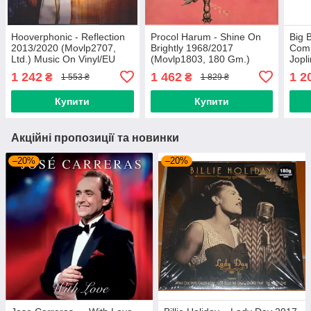
Hooverphonic - Reflection
Procol Harum - Shine On
Big 
2013/2020 (Movlp2707,
Brightly 1968/2017
Comp
Ltd.) Music On Vinyl/EU
(Movlp1803, 180 Gm.)
Jopl
Mint Вінілова платівка
Mov/EU Mint Вінілова
(Mov
1 242
1 462
1 2
₴
₴
1 553 ₴
1 829 ₴
(art.240539)
платівка (art.245810)
Viny
Купити
Купити
Акційні пропозиції та новинки
–20%
–20%