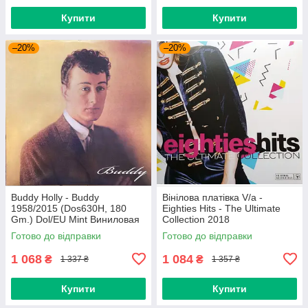
Купити
Купити
–20%
–20%
Buddy Holly - Buddy
Вінілова платівка V/a -
1958/2015 (Dos630H, 180
Eighties Hits - The Ultimate
Gm.) Dol/EU Mint Виниловая
Collection 2018
пластинка (art.234454)
(0190758737713) Sony
Готово до відправки
Готово до відправки
Music/EU Mint
1 068
1 084
₴
₴
1 337 ₴
1 357 ₴
Купити
Купити