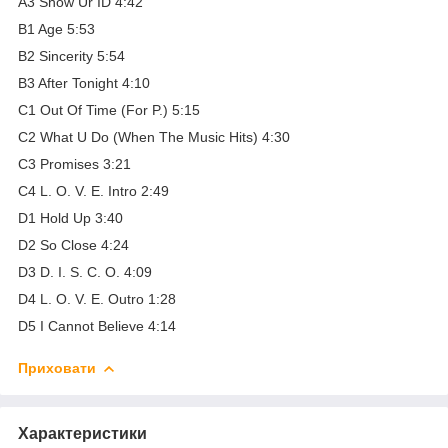
A3 Show Ur ID 4:42
B1 Age 5:53
B2 Sincerity 5:54
B3 After Tonight 4:10
C1 Out Of Time (For P.) 5:15
C2 What U Do (When The Music Hits) 4:30
C3 Promises 3:21
C4 L. O. V. E. Intro 2:49
D1 Hold Up 3:40
D2 So Close 4:24
D3 D. I. S. C. O. 4:09
D4 L. O. V. E. Outro 1:28
D5 I Cannot Believe 4:14
Приховати
Характеристики