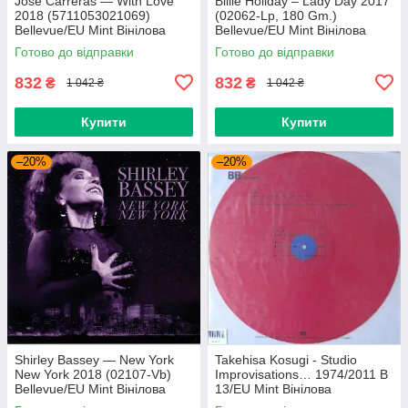
Jose Carreras — With Love
Billie Holiday – Lady Day 2017
2018 (5711053021069)
(02062-Lp, 180 Gm.)
Bellevue/EU Mint Вінілова
Bellevue/EU Mint Вінілова
платівка (art.239665)
платівка (art.238958)
Готово до відправки
Готово до відправки
832
832
₴
₴
1 042 ₴
1 042 ₴
Купити
Купити
–20%
–20%
Shirley Bassey — New York
Takehisa Kosugi - Studio
New York 2018 (02107-Vb)
Improvisations… 1974/2011 B
Bellevue/EU Mint Вінілова
13/EU Mint Вінілова
платівка (art.238985)
пластинка (art.232754)