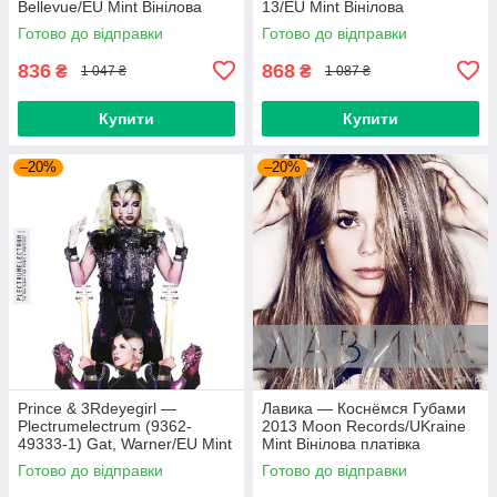
Bellevue/EU Mint Вінілова
13/EU Mint Вінілова
платівка (art.238985)
пластинка (art.232754)
Готово до відправки
Готово до відправки
836
868
₴
₴
1 047 ₴
1 087 ₴
Купити
Купити
–20%
–20%
Prince & 3Rdeyegirl —
Лавика — Коснёмся Губами
Plectrumelectrum (9362-
2013 Moon Records/UKraine
49333-1) Gat, Warner/EU Mint
Mint Вінілова платівка
Вінілова платівка (art.220362)
(art.221702)
Готово до відправки
Готово до відправки