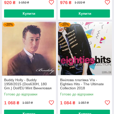
920
976
₴
₴
1 152 ₴
1 222 ₴
Купити
Купити
–20%
–20%
Buddy Holly - Buddy
Вінілова платівка V/a -
1958/2015 (Dos630H, 180
Eighties Hits - The Ultimate
Gm.) Dol/EU Mint Виниловая
Collection 2018
пластинка (art.234454)
(0190758737713) Sony
Готово до відправки
Готово до відправки
Music/EU Mint
1 068
1 084
₴
₴
1 337 ₴
1 357 ₴
Купити
Купити