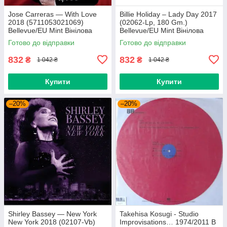
Jose Carreras — With Love
Billie Holiday – Lady Day 2017
2018 (5711053021069)
(02062-Lp, 180 Gm.)
Bellevue/EU Mint Вінілова
Bellevue/EU Mint Вінілова
платівка (art.239665)
платівка (art.238958)
Готово до відправки
Готово до відправки
832
832
₴
₴
1 042 ₴
1 042 ₴
Купити
Купити
–20%
–20%
Shirley Bassey — New York
Takehisa Kosugi - Studio
New York 2018 (02107-Vb)
Improvisations… 1974/2011 B