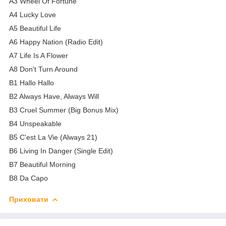
A3 Wheel Of Fortune
A4 Lucky Love
A5 Beautiful Life
A6 Happy Nation (Radio Edit)
A7 Life Is A Flower
A8 Don't Turn Around
B1 Hallo Hallo
B2 Always Have, Always Will
B3 Cruel Summer (Big Bonus Mix)
B4 Unspeakable
B5 C'est La Vie (Always 21)
B6 Living In Danger (Single Edit)
B7 Beautiful Morning
B8 Da Capo
Приховати