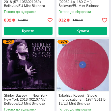
2018 (5711053021069)
(02062-Lp, 180 Gm.)
Bellevue/EU Mint Вінілова
Bellevue/EU Mint Вінілова
платівка (art.239665)
платівка (art.238958)
Готово до відправки
Готово до відправки
832
832
₴
₴
1 042 ₴
1 042 ₴
Купити
Купити
–20%
–20%
Shirley Bassey — New York
Takehisa Kosugi - Studio
New York 2018 (02107-Vb)
Improvisations… 1974/2011 B
Bellevue/EU Mint Вінілова
13/EU Mint Вінілова
платівка (art.238985)
пластинка (art.232754)
Готово до відправки
Готово до відправки