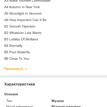
A3 Make Yourself Comfortable
A4 Autumn In New York
A5 Moonlight In Vermont
A6 How Important Can It Be
B1 Smooth Operator
B2 Whatever Lola Wants
B3 Lullaby Of Birdland
B4 Eternally
B5 Poor Butterfly
B6 Close To You
Приховати
Характеристики
Основні
Тип
Музика
Носій інформації
Вінілові платівки