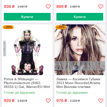
836
868
₴
₴
1 047 ₴
1 087 ₴
Купити
Купити
–20%
–20%
Prince & 3Rdeyegirl —
Лавика — Коснёмся Губами
Plectrumelectrum (9362-
2013 Moon Records/UKraine
49333-1) Gat, Warner/EU Mint
Mint Вінілова платівка
Вінілова платівка (art.220362)
(art.221702)
Готово до відправки
Готово до відправки
920
976
₴
₴
1 152 ₴
1 222 ₴