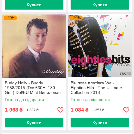
Купити
Купити
–20%
–20%
Buddy Holly - Buddy
Вінілова платівка V/a -
1958/2015 (Dos630H, 180
Eighties Hits - The Ultimate
Gm.) Dol/EU Mint Виниловая
Collection 2018
пластинка (art.234454)
(0190758737713) Sony
Готово до відправки
Готово до відправки
Music/EU Mint
1 068
1 084
₴
₴
1 337 ₴
1 357 ₴
Купити
Купити