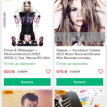
Prince & 3Rdeyegirl —
Лавика — Коснёмся Губами
Plectrumelectrum (9362-
2013 Moon Records/UKraine
49333-1) Gat, Warner/EU Mint
Mint Вінілова платівка
Вінілова платівка (art.220362)
(art.221702)
Готово до відправки
Готово до відправки
920
976
₴
₴
1 152 ₴
1 222 ₴
Купити
Купити
–20%
–20%