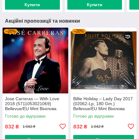
Купити
Купити
Акційні пропозиції та новинки
–20%
–20%
Jose Carreras — With Love
Billie Holiday – Lady Day 2017
2018 (5711053021069)
(02062-Lp, 180 Gm.)
Bellevue/EU Mint Вінілова
Bellevue/EU Mint Вінілова
платівка (art.239665)
платівка (art.238958)
Готово до відправки
Готово до відправки
832
832
₴
₴
1 042 ₴
1 042 ₴