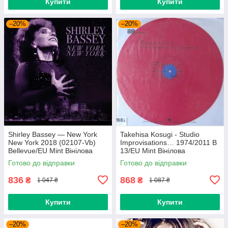
Купити
Купити
–20%
–20%
Shirley Bassey — New York
Takehisa Kosugi - Studio
New York 2018 (02107-Vb)
Improvisations… 1974/2011 B
Bellevue/EU Mint Вінілова
13/EU Mint Вінілова
платівка (art.238985)
пластинка (art.232754)
Готово до відправки
Готово до відправки
836
868
₴
₴
1 047 ₴
1 087 ₴
Купити
Купити
–20%
–20%