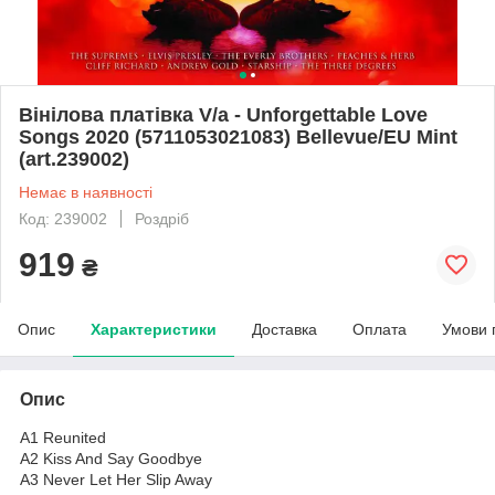
Вінілова платівка V/a - Unforgettable Love
Songs 2020 (5711053021083) Bellevue/EU Mint
(art.239002)
Немає в наявності
Код: 239002
Роздріб
919
₴
Опис
Характеристики
Доставка
Оплата
Умови 
Опис
A1 Reunited
A2 Kiss And Say Goodbye
A3 Never Let Her Slip Away