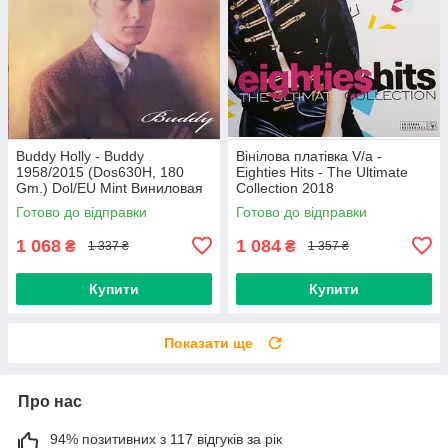
Buddy Holly - Buddy
Вінілова платівка V/a -
1958/2015 (Dos630H, 180
Eighties Hits - The Ultimate
Gm.) Dol/EU Mint Виниловая
Collection 2018
пластинка (art.234454)
(0190758737713) Sony
Готово до відправки
Готово до відправки
Music/EU Mint
1 068
1 084
₴
₴
1 337 ₴
1 357 ₴
Купити
Купити
Показати ще
Про нас
94% позитивних з 117 відгуків за рік