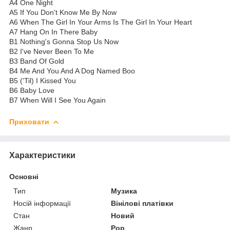
A4 One Night
A5 If You Don't Know Me By Now
A6 When The Girl In Your Arms Is The Girl In Your Heart
A7 Hang On In There Baby
B1 Nothing's Gonna Stop Us Now
B2 I've Never Been To Me
B3 Band Of Gold
B4 Me And You And A Dog Named Boo
B5 ('Til) I Kissed You
B6 Baby Love
B7 When Will I See You Again
Приховати
Характеристики
Основні
Тип
Музика
Носій інформації
Вінілові платівки
Стан
Новий
Жанр
Pop