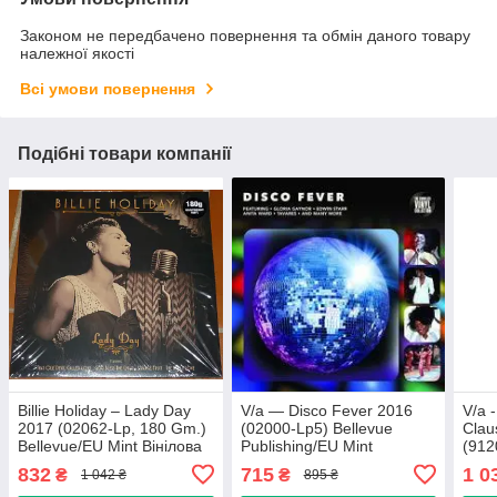
Законом не передбачено повернення та обмін даного товару
належної якості
Всі умови повернення
Подібні товари компанії
Billie Holiday – Lady Day
V/a — Disco Fever 2016
V/a 
2017 (02062-Lp, 180 Gm.)
(02000-Lp5) Bellevue
Clau
Bellevue/EU Mint Вінілова
Publishing/EU Mint
(912
платівка (art.238958)
Вінілова платівка
Reco
832
715
1 0
₴
₴
1 042 ₴
895 ₴
(art.238991)
плат