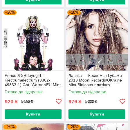
–20%
–20%
Prince & 3Rdeyegirl —
Лавика — Коснёмся Губами
Plectrumelectrum (9362-
2013 Moon Records/UKraine
49333-1) Gat, Warner/EU Mint
Mint Вінілова платівка
Вінілова платівка (art.220362)
(art.221702)
Готово до відправки
Готово до відправки
920
976
₴
₴
1 152 ₴
1 222 ₴
Купити
Купити
–20%
–20%