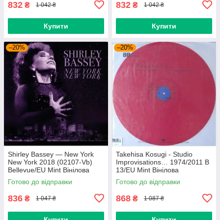
832
832
₴
₴
1 042 ₴
1 042 ₴
Купити
Купити
–20%
–20%
Shirley Bassey — New York
Takehisa Kosugi - Studio
New York 2018 (02107-Vb)
Improvisations… 1974/2011 B
Bellevue/EU Mint Вінілова
13/EU Mint Вінілова
платівка (art.238985)
пластинка (art.232754)
Готово до відправки
Готово до відправки
836
868
₴
₴
1 047 ₴
1 087 ₴
Купити
Купити