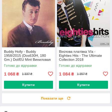
Buddy Holly - Buddy
Вінілова платівка V/a -
1958/2015 (Dos630H, 180
Eighties Hits - The Ultimate
Gm.) Dol/EU Mint Виниловая
Collection 2018
пластинка (art.234454)
(0190758737713) Sony
Готово до відправки
Готово до відправки
Music/EU Mint
1 068
1 084
₴
₴
1 337 ₴
1 357 ₴
Купити
Купити
Показати ще