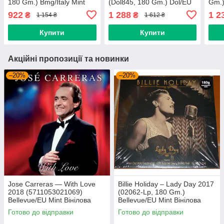
180 Gm.) Bmg/Italy Mint
(Dol845, 180 Gm.) Dol/EU
Gm.)
Вінілова платівка
Mint Виниловая пластинка
Вини
922
1 288
1 2
₴
₴
1 154 ₴
1 612 ₴
(art.247104)
(art.232784)
(art
Купити
Купити
Акційні пропозиції та новинки
–20%
–20%
Jose Carreras — With Love
Billie Holiday – Lady Day 2017
2018 (5711053021069)
(02062-Lp, 180 Gm.)
Bellevue/EU Mint Вінілова
Bellevue/EU Mint Вінілова
платівка (art.239665)
платівка (art.238958)
Готово до відправки
Готово до відправки