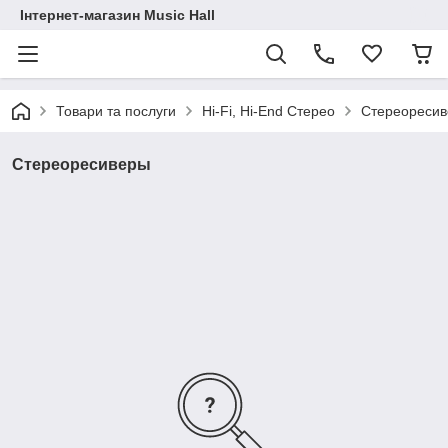
Інтернет-магазин Music Hall
Товари та послуги
Hi-Fi, Hi-End Стерео
Стереореси
Стереоресиверы