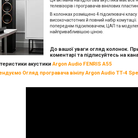
Ця активна напідлогова акустика має все н
телевізорів і програвачів вінілових пластин
В колонках розміщено 4 підсилювачі класу D
високочастотних й повний набір комутації.
попереднім підсилювачем, ЦАП та модулем б
найпривабливішою ціною.
До вашої уваги огляд колонок. Пр
коментарі та підписуйтесь на канал
ктеристики акустики
Argon Audio FENRIS A55
ндуємо Огляд програвача вінілу Argon Audio TT-4 Spec