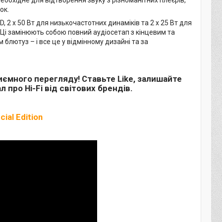
еобхідне для відтворення звуку з різноманітних плеєрів,
ок.
, 2 x 50 Вт для низькочастотних динаміків та 2 x 25 Вт для
 Ці замінюють собою повний аудіосетап з кінцевим та
лютуз – і все це у відмінному дизайні та за
иємного перегляду! Ставьте Like, залишайте
 про Hi-Fi від світових брендів.
ial Edition