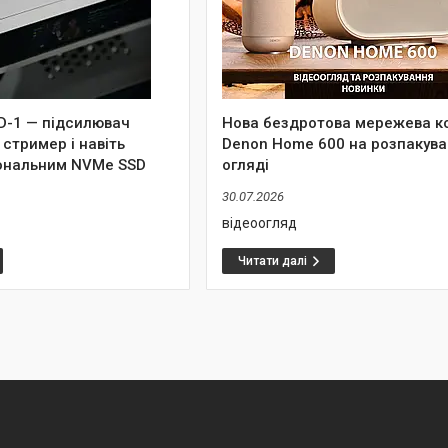
MD-1 — підсилювач
Нова бездротова мережева к
 стример і навіть
Denon Home 600 на розпакува
іональним NVMe SSD
огляді
30.07.2026
відеоогляд