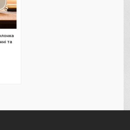
олонка
нні та