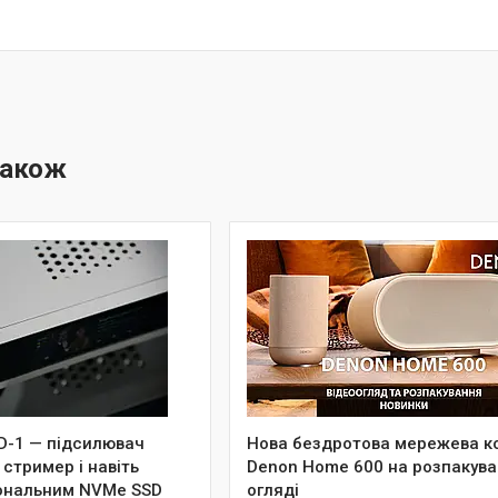
MD-1 — підсилювач
Нова бездротова мережева к
 стример і навіть
Denon Home 600 на розпакува
іональним NVMe SSD
огляді