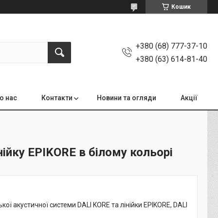
Кошик
+380 (68) 777-37-10
+380 (63) 614-81-40
о нас
Контакти
Новини та огляди
Акції
інійку EPIKORE в білому кольорі
кої акустичної системи DALI KORE та лінійки EPIKORE, DALI