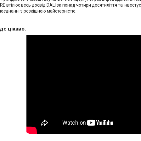
ORE втілює весь досвід DALI за понад чотири десятиліття та інвест
 поєднанні з розкішною майстерністю.
де цікаво: