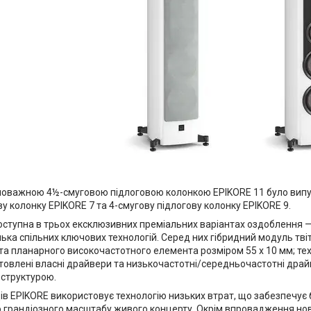
поважною 4½-смуговою підлоговою колонкою EPIKORE 11 було випуще
у колонку EPIKORE 7 та 4-смугову підлогову колонку EPIKORE 9.
ступна в трьох ексклюзивних преміальних варіантах оздоблення — Hig
лька спільних ключових технологій. Серед них гібридний модуль тві
та планарного високочастотного елемента розміром 55 x 10 мм; те
товлені власні драйвери та низькочастотні/середньочастотні драй
 структурою.
ів EPIKORE використовує технологію низьких втрат, що забезпечує
 грандіозного масштабу живого концерту. Окрім впровадження нови