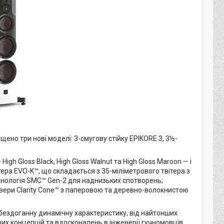
но три нові моделі: 3-смугову стійку EPIKORE 3, 3½-
h Gloss Black, High Gloss Walnut та High Gloss Maroon — і
тера EVO-K™, що складається з 35-міліметрового твітера з
хнологія SMC™ Gen-2 для наднизьких спотворень;
вери Clarity Cone™ з паперовою та деревно-волокнистою
 бездоганну динамічну характеристику, від найтонших
х концепцій та вдосконалень в інженерії гучномовців,