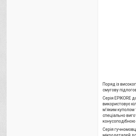
Поряд із високо
смугову підлогов
Серія EPIKORE до
використовує кі
м’яким куполом 
спеціально виго
конусоподібною
Серія гучномовц
мікродеталей до