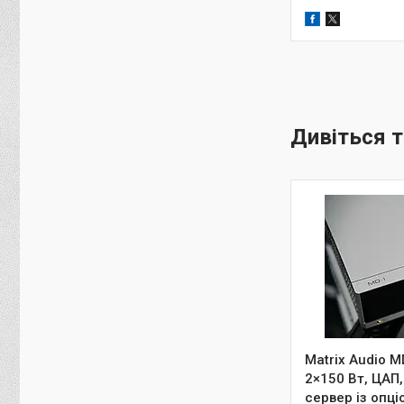
Matrix Audio 
2×150 Вт, ЦАП,
сервер із опц