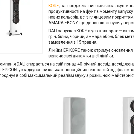
KORE
, нагороджена високоякісна акустич
продуктивності на фунт з моменту запуску 
нових кольорів, всі з глянцевим покриттям
AMARA EBONY, що доповнює існуючу версі
DALI запускає KORE в усіх кольорах — окса
грін, білий, чорний, аммара ебоні, блек мет
замовлення з 15 травня.
Лінійка EPIKORE також отримує оновлення 
включає всі динаміки цієї лінійки.
 компанія DALI спирається на свій понад 40-річний досвід дослідже
LI EPICON, успадкувавши кілька інноваційних технологій від флагма
поєднує в собі максимальний реалізм звуку з розкішною майстерні