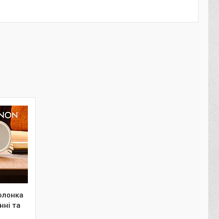
олонка
нні та