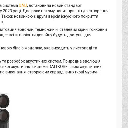
на система
DALI
, встановила новий стандарт
у 2023 році. Два роки потому попит призвів до створення
. Також новинкою є друга версія існуючого покриття
ю.
митовий червоний, темно-синій, сталевий сірий, гонковий
ал, — всі ці варіанти дизайну будуть доступні для
новою білою моделлю, яка виходить у листопаді та
нь та розробок акустичних систем. Природна еволюція
нської акустичної системи DALI KORE, серія акустичних
стю виконання, створюючи справді виняткові музичні