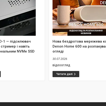
MD-1 — підсилювач
Нова бездротова мережева к
 стример і навіть
Denon Home 600 на розпакува
іональним NVMe SSD
огляді
30.07.2026
відеоогляд