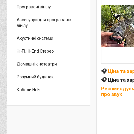
Програвачі вінілу
Аксесуари для програвачів
вінілу
Акустичні системи
Hi-Fi, Hi-End Стерео
Домашні кінотеатри
🎧
Ціна та х
Розумний будинок
🎧 Ціна та х
Рекомендуємо
Кабели Hi-Fi
про звук