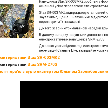
Навушники Stax SR-003MK2 зроблені у фор
оснащені усіма перевагами електростатичн
Stax SR-003 MK2 відпрацьовують повний кл
Зауважимо, що це — навушники відкритого
перетворити їх на закриті.
До того ж вони отримали нові насадки трьо
В даному випадку навушники доповнені п
електростатичних навушників SRM-270S.
До вашої уваги відеоогляд електростатичн
перегляду! Ставьте Like, залишайте комента
арактеристики Stax SR-003MK2
арактеристики
Stax SRM-270S
 інтерв’ю з аудіо експертом Юліаном Зарембовським