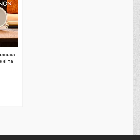
олонка
нні та