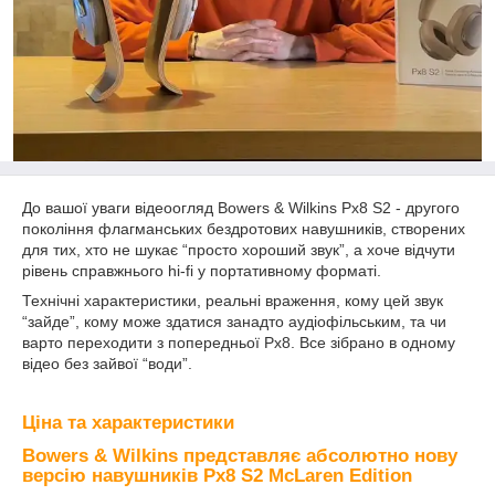
До вашої уваги відеоогляд Bowers & Wilkins Px8 S2 - другого
покоління флагманських бездротових навушників, створених
для тих, хто не шукає “просто хороший звук”, а хоче відчути
рівень справжнього hi-fi у портативному форматі.
Технічні характеристики, реальні враження, кому цей звук
“зайде”, кому може здатися занадто аудіофільським, та чи
варто переходити з попередньої Px8. Все зібрано в одному
відео без зайвої “води”.
Ціна та характеристики
Bowers & Wilkins представляє абсолютно нову
версію навушників Px8 S2 McLaren Edition