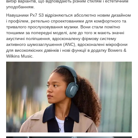
вибір варіантів, що відповідають різним стилям і естетичним
уподобанням.
Навушники Px7 S3 відрізняються абсолютно новим дизайном
і профілем, ретельно спроектованими для комфортного та
тривалого прослуховування музики. Вони стали помітно
тоншими за попередні моделі, але до того ж мають значні
акустичні поліпшення, вдосконалену фірмову систему
активного шумозаглушення (ANC), вдосконалені мікрофони
для високоякісних дзвінків і нові функції в додатку Bowers &
Wilkins Music.