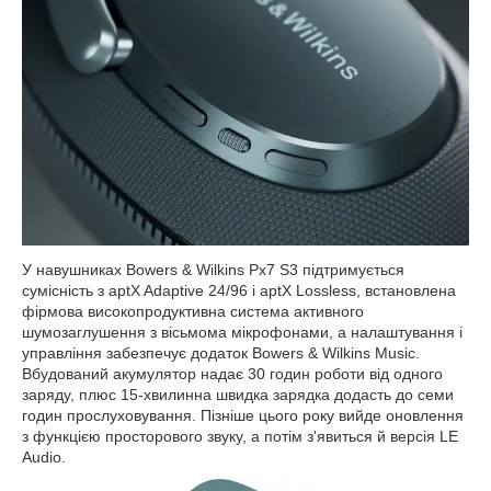
У навушниках Bowers & Wilkins Px7 S3 підтримується
сумісність з aptX Adaptive 24/96 і aptX Lossless, встановлена
фірмова високопродуктивна система активного
шумозаглушення з вісьмома мікрофонами, а налаштування і
управління забезпечує додаток Bowers & Wilkins Music.
Вбудований акумулятор надає 30 годин роботи від одного
заряду, плюс 15-хвилинна швидка зарядка додасть до семи
годин прослуховування. Пізніше цього року вийде оновлення
з функцією просторового звуку, а потім з'явиться й версія LE
Audio.