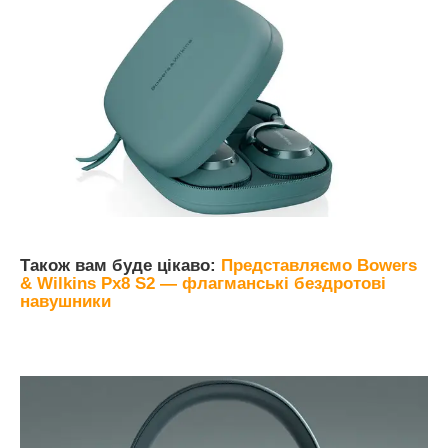
Також вам буде цікаво:
Представляємо Bowers
& Wilkins Px8 S2 — флагманські бездротові
навушники