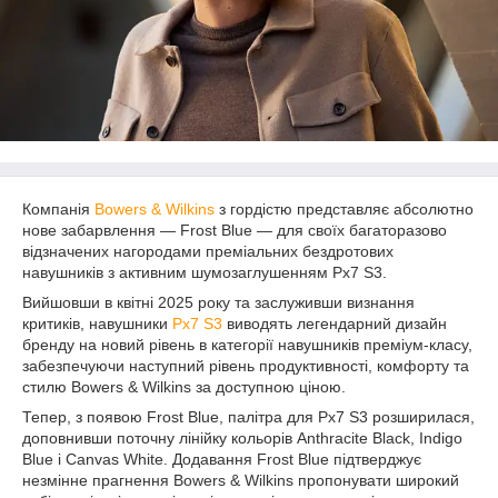
Компанія
Bowers & Wilkins
з гордістю представляє абсолютно
нове забарвлення — Frost Blue — для своїх багаторазово
відзначених нагородами преміальних бездротових
навушників з активним шумозаглушенням Px7 S3.
Вийшовши в квітні 2025 року та заслуживши визнання
критиків, навушники
Px7 S3
виводять легендарний дизайн
бренду на новий рівень в категорії навушників преміум-класу,
забезпечуючи наступний рівень продуктивності, комфорту та
стилю Bowers & Wilkins за доступною ціною.
Тепер, з появою Frost Blue, палітра для Px7 S3 розширилася,
доповнивши поточну лінійку кольорів Anthracite Black, Indigo
Blue і Canvas White. Додавання Frost Blue підтверджує
незмінне прагнення Bowers & Wilkins пропонувати широкий