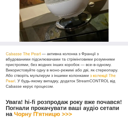
Cabasse The Pearl
— активна колонка з Франції з
вбудованими підсилювачами та стрімінговими розумними
пристроями, без жодних інших коробок — все-в-одному.
Використовуйте одну в моно-режимі або дві, як стереопару.
Або створіть мультирум з іншими колонками
з колекції The
Pearl
. У будь-якому випадку, додаток StreamCONTROL від
Cabasse керує процесом.
Увага! hi-fi розпродаж року вже почався!
Погнали прокачувати ваші аудіо сетапи
на
Чорну П'ятницю >>>