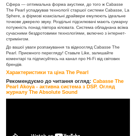
Сфера — оптимальна форма акустики, до того ж Cabasse
The Pearl успадкував технології старшої системи Cabasse, La
Sphere, а фірмові коаксіальні драйвери емулюють ідеальне
точкове джерело звуку. Роздільні підсилювачі мають сумарну
потужність понад півтора кіловата. Система обладнана всіма
сучасними бездротовими технологіями, включно з інтернет-
стримінгом.
До вашої уваги розпакування та відеоогляд Cabasse The
Pearl. Приємного перегляду! Ставьте Like, залишайте
коментарі та підписуйтесь на канал про Hi-Fi від світових
брендів.
Характеристики та ціна The Pearl
Рекомендуємо до читання огляд:
Cabasse The
Pearl Akoya - активна система з DSP. Огляд
журналу The Absolute Sound