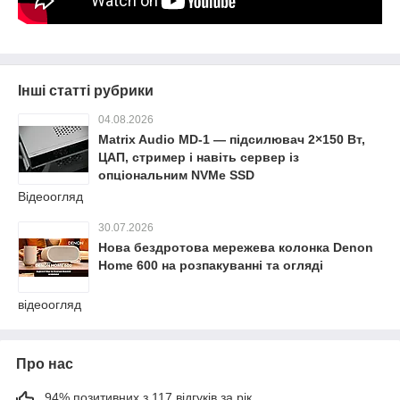
Інші статті рубрики
04.08.2026
Matrix Audio MD-1 — підсилювач 2×150 Вт,
ЦАП, стример і навіть сервер із
опціональним NVMe SSD
Відеоогляд
30.07.2026
Нова бездротова мережева колонка Denon
Home 600 на розпакуванні та огляді
відеоогляд
Про нас
94% позитивних з 117 відгуків за рік