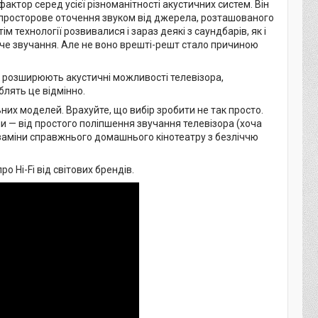
тор серед усієї різноманітності акустичних систем. Він
и просторове оточення звуком від джерела, розташованого
м технології розвивалися і зараз деякі з саундбарів, як і
юче звучання. Але не воно врешті-решт стало причиною
— розширюють акустичні можливості телевізора,
блять це відмінно.
них моделей. Врахуйте, що вибір зробити не так просто.
 — від простого поліпшення звучання телевізора (хоча
заміни справжнього домашнього кінотеатру з безліччю
о Hi-Fi від світових брендів.