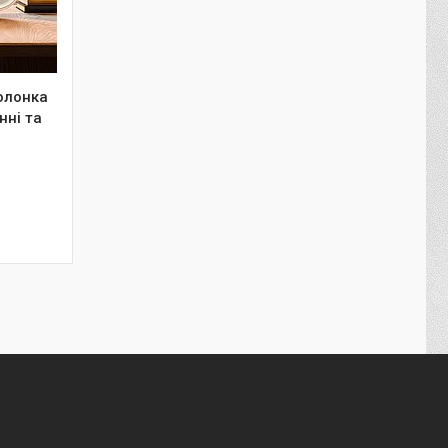
олонка
нні та