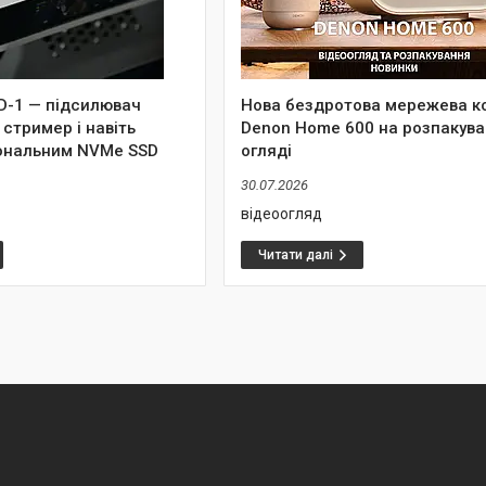
MD-1 — підсилювач
Нова бездротова мережева к
 стример і навіть
Denon Home 600 на розпакува
іональним NVMe SSD
огляді
30.07.2026
відеоогляд