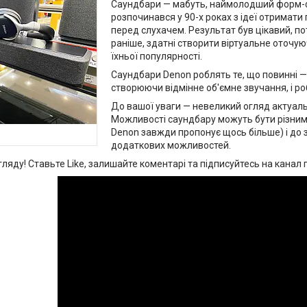
Саундбари — мабуть, наймолодший форм-фак
розпочинався у 90-х роках з ідеї отримат
перед слухачем. Результат був цікавий, поті
раніше, здатні створити віртуальне оточу
їхньої популярності.
Саундбари Denon роблять те, що повинні 
створюючи відмінне об'ємне звучання, і ро
До вашої уваги — невеликий огляд актуаль
Можливості саундбару можуть бути різними
Denon завжди пропонує щось більше) і до 
додаткових можливостей.
яду! Ставьте Like, залишайте коментарі та підписуйтесь на канал пр